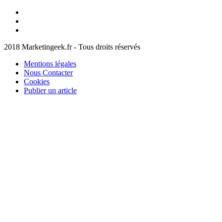
Facebook
Marketingeek
Twitter
Marketingeek
Pinterest
2018 Marketingeek.fr - Tous droits réservés
Mentions légales
Nous Contacter
Cookies
Publier un article