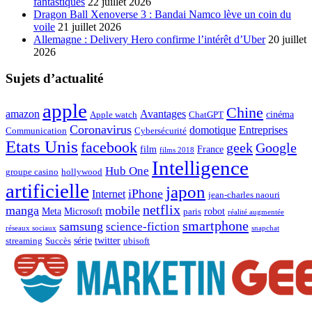
fantastiques
22 juillet 2026
Dragon Ball Xenoverse 3 : Bandai Namco lève un coin du
voile
21 juillet 2026
Allemagne : Delivery Hero confirme l’intérêt d’Uber
20 juillet
2026
Sujets d’actualité
apple
Chine
amazon
Avantages
cinéma
Apple watch
ChatGPT
Coronavirus
domotique
Entreprises
Communication
Cybersécurité
Etats Unis
facebook
geek
Google
film
France
films 2018
Intelligence
Hub One
groupe casino
hollywood
artificielle
japon
iPhone
Internet
jean-charles naouri
netflix
manga
mobile
Meta
Microsoft
robot
paris
réalité augmentée
smartphone
samsung
science-fiction
réseaux sociaux
snapchat
série
twitter
streaming
Succès
ubisoft