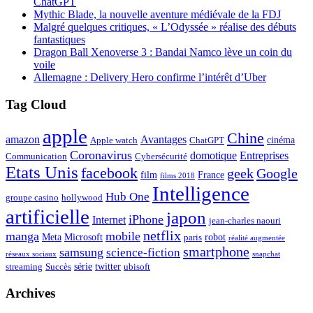
ChatGPT
Mythic Blade, la nouvelle aventure médiévale de la FDJ
Malgré quelques critiques, « L’Odyssée » réalise des débuts
fantastiques
Dragon Ball Xenoverse 3 : Bandai Namco lève un coin du
voile
Allemagne : Delivery Hero confirme l’intérêt d’Uber
Tag Cloud
apple
Chine
amazon
Avantages
cinéma
Apple watch
ChatGPT
Coronavirus
domotique
Entreprises
Communication
Cybersécurité
Etats Unis
facebook
geek
Google
film
France
films 2018
Intelligence
Hub One
groupe casino
hollywood
artificielle
japon
iPhone
Internet
jean-charles naouri
netflix
manga
mobile
Meta
Microsoft
robot
paris
réalité augmentée
smartphone
samsung
science-fiction
réseaux sociaux
snapchat
série
twitter
streaming
Succès
ubisoft
Archives