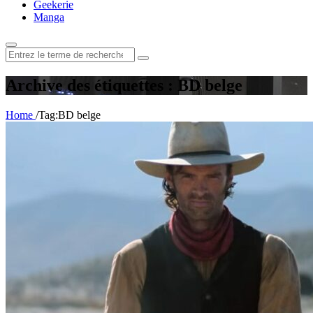
Geekerie
Manga
Rechercher
:
Archive des étiquettes : BD belge
Home
/
Tag:
BD belge