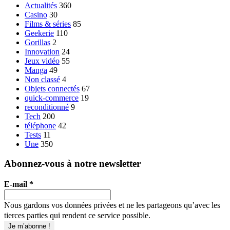
Actualités
360
Casino
30
Films & séries
85
Geekerie
110
Gorillas
2
Innovation
24
Jeux vidéo
55
Manga
49
Non classé
4
Objets connectés
67
quick-commerce
19
reconditionné
9
Tech
200
téléphone
42
Tests
11
Une
350
Abonnez-vous à notre newsletter
E-mail
*
Nous gardons vos données privées et ne les partageons qu’avec les
tierces parties qui rendent ce service possible.