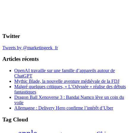
Twitter
Tweets by @marketingeek_fr
Articles récents
OpenAI travaille sur une famille d’appareils autour de
ChatGPT
Mythic Blade, la nouvelle aventure médiévale de la FDJ
Malgré quelques critiques, « L’Odyssée » réalise des débuts
fantastiques
Dragon Ball Xenoverse 3 : Bandai Namco lève un coin du
voile
Allemagne : Delivery Hero confirme l’intérêt d’Uber
Tag Cloud