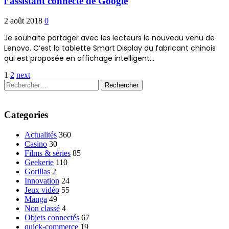
l’assistant connecté de Google
2 août 2018
0
Je souhaite partager avec les lecteurs le nouveau venu de
Lenovo. C’est la tablette Smart Display du fabricant chinois
qui est proposée en affichage intelligent…
Pagination
1
2
next
Rechercher :
des
publications
Categories
Actualités
360
Casino
30
Films & séries
85
Geekerie
110
Gorillas
2
Innovation
24
Jeux vidéo
55
Manga
49
Non classé
4
Objets connectés
67
quick-commerce
19