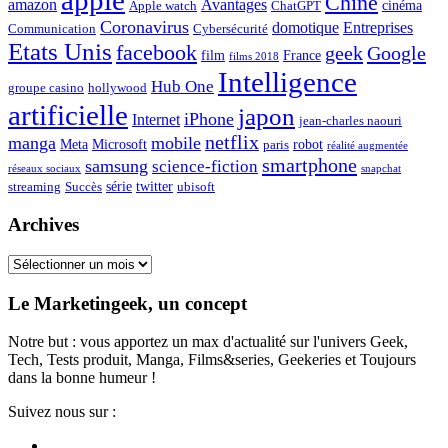
apple
Chine
amazon
Avantages
cinéma
Apple watch
ChatGPT
Coronavirus
domotique
Entreprises
Communication
Cybersécurité
Etats Unis
facebook
geek
Google
film
France
films 2018
Intelligence
Hub One
groupe casino
hollywood
artificielle
japon
iPhone
Internet
jean-charles naouri
netflix
manga
mobile
Meta
Microsoft
robot
paris
réalité augmentée
smartphone
samsung
science-fiction
réseaux sociaux
snapchat
série
twitter
streaming
Succès
ubisoft
Archives
Archives
Le Marketingeek, un concept
Notre but : vous apportez un max d'actualité sur l'univers Geek,
Tech, Tests produit, Manga, Films&series, Geekeries et Toujours
dans la bonne humeur !
Suivez nous sur :