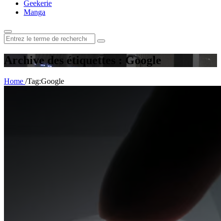
Geekerie
Manga
Rechercher
:
Archive des étiquettes : Google
Home
/
Tag:
Google