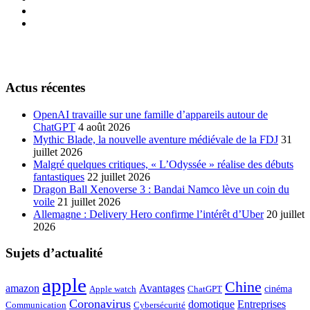
Actus récentes
OpenAI travaille sur une famille d’appareils autour de
ChatGPT
4 août 2026
Mythic Blade, la nouvelle aventure médiévale de la FDJ
31
juillet 2026
Malgré quelques critiques, « L’Odyssée » réalise des débuts
fantastiques
22 juillet 2026
Dragon Ball Xenoverse 3 : Bandai Namco lève un coin du
voile
21 juillet 2026
Allemagne : Delivery Hero confirme l’intérêt d’Uber
20 juillet
2026
Sujets d’actualité
apple
Chine
amazon
Avantages
cinéma
Apple watch
ChatGPT
Coronavirus
domotique
Entreprises
Communication
Cybersécurité