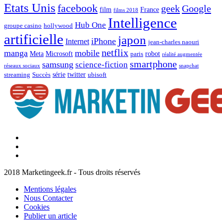
Etats Unis
facebook
geek
Google
film
France
films 2018
Intelligence
Hub One
groupe casino
hollywood
artificielle
japon
iPhone
Internet
jean-charles naouri
netflix
manga
mobile
Meta
Microsoft
robot
paris
réalité augmentée
smartphone
samsung
science-fiction
réseaux sociaux
snapchat
série
twitter
streaming
Succès
ubisoft
Facebook
Marketingeek
Twitter
Marketingeek
Pinterest
2018 Marketingeek.fr - Tous droits réservés
Mentions légales
Nous Contacter
Cookies
Publier un article