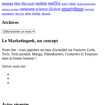
netflix
manga
mobile
Meta
Microsoft
robot
paris
réalité augmentée
smartphone
samsung
science-fiction
réseaux sociaux
snapchat
série
twitter
streaming
Succès
ubisoft
Archives
Archives
Le Marketingeek, un concept
Notre but : vous apportez un max d'actualité sur l'univers Geek,
Tech, Tests produit, Manga, Films&series, Geekeries et Toujours
dans la bonne humeur !
Suivez nous sur :
Actus récentes