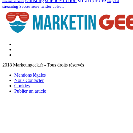
samsung
science-fiction
réseaux sociaux
snapchat
série
twitter
streaming
Succès
ubisoft
Facebook
Marketingeek
Twitter
Marketingeek
Pinterest
2018 Marketingeek.fr - Tous droits réservés
Mentions légales
Nous Contacter
Cookies
Publier un article