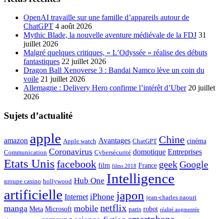
OpenAI travaille sur une famille d’appareils autour de
ChatGPT
4 août 2026
Mythic Blade, la nouvelle aventure médiévale de la FDJ
31
juillet 2026
Malgré quelques critiques, « L’Odyssée » réalise des débuts
fantastiques
22 juillet 2026
Dragon Ball Xenoverse 3 : Bandai Namco lève un coin du
voile
21 juillet 2026
Allemagne : Delivery Hero confirme l’intérêt d’Uber
20 juillet
2026
Sujets d’actualité
apple
Chine
amazon
Avantages
cinéma
Apple watch
ChatGPT
Coronavirus
domotique
Entreprises
Communication
Cybersécurité
Etats Unis
facebook
geek
Google
film
France
films 2018
Intelligence
Hub One
groupe casino
hollywood
artificielle
japon
iPhone
Internet
jean-charles naouri
netflix
manga
mobile
Meta
Microsoft
robot
paris
réalité augmentée
smartphone