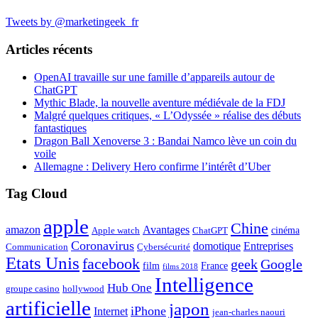
Tweets by @marketingeek_fr
Articles récents
OpenAI travaille sur une famille d’appareils autour de
ChatGPT
Mythic Blade, la nouvelle aventure médiévale de la FDJ
Malgré quelques critiques, « L’Odyssée » réalise des débuts
fantastiques
Dragon Ball Xenoverse 3 : Bandai Namco lève un coin du
voile
Allemagne : Delivery Hero confirme l’intérêt d’Uber
Tag Cloud
apple
Chine
amazon
Avantages
cinéma
Apple watch
ChatGPT
Coronavirus
domotique
Entreprises
Communication
Cybersécurité
Etats Unis
facebook
geek
Google
film
France
films 2018
Intelligence
Hub One
groupe casino
hollywood
artificielle
japon
iPhone
Internet
jean-charles naouri