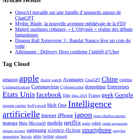
Articles récents
OpenAI travaille sur une famille d’appareils autour de
ChatGPT
Mythic Blade, la nouvelle aventure médiévale de la FDJ
Malgré quelques critiques, « L’Odyssée » réalise des débuts
fantastiques
Dragon Ball Xenoverse 3 : Bandai Namco lève un coin du
voile
Allemagne : Delivery Hero confirme l’intérêt d’Uber
Tag Cloud
apple
Chine
amazon
Avantages
cinéma
Apple watch
ChatGPT
Coronavirus
domotique
Entreprises
Communication
Cybersécurité
Etats Unis
facebook
geek
Google
film
France
films 2018
Intelligence
Hub One
groupe casino
hollywood
artificielle
japon
iPhone
Internet
jean-charles naouri
netflix
manga
mobile
Meta
Microsoft
robot
paris
réalité augmentée
smartphone
samsung
science-fiction
réseaux sociaux
snapchat
série
twitter
streaming
Succès
ubisoft