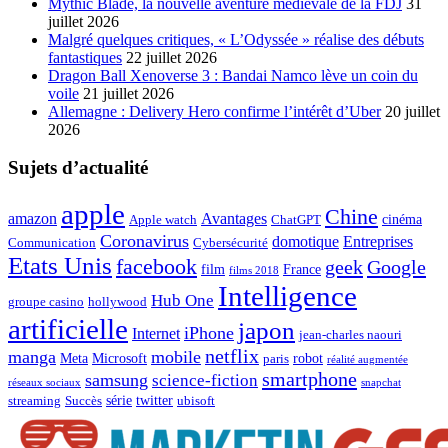
Mythic Blade, la nouvelle aventure médiévale de la FDJ
31
juillet 2026
Malgré quelques critiques, « L’Odyssée » réalise des débuts
fantastiques
22 juillet 2026
Dragon Ball Xenoverse 3 : Bandai Namco lève un coin du
voile
21 juillet 2026
Allemagne : Delivery Hero confirme l’intérêt d’Uber
20 juillet
2026
Sujets d’actualité
apple
Chine
amazon
Avantages
cinéma
Apple watch
ChatGPT
Coronavirus
domotique
Entreprises
Communication
Cybersécurité
Etats Unis
facebook
geek
Google
film
France
films 2018
Intelligence
Hub One
groupe casino
hollywood
artificielle
japon
iPhone
Internet
jean-charles naouri
netflix
manga
mobile
Meta
Microsoft
robot
paris
réalité augmentée
smartphone
samsung
science-fiction
réseaux sociaux
snapchat
série
twitter
streaming
Succès
ubisoft