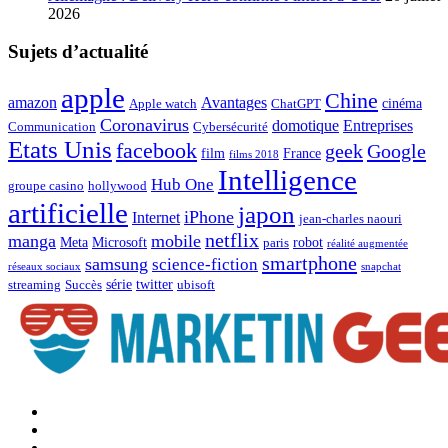
2026
Sujets d’actualité
apple
Chine
amazon
Avantages
cinéma
Apple watch
ChatGPT
Coronavirus
domotique
Entreprises
Communication
Cybersécurité
Etats Unis
facebook
geek
Google
film
France
films 2018
Intelligence
Hub One
groupe casino
hollywood
artificielle
japon
iPhone
Internet
jean-charles naouri
netflix
manga
mobile
Meta
Microsoft
robot
paris
réalité augmentée
smartphone
samsung
science-fiction
réseaux sociaux
snapchat
série
twitter
streaming
Succès
ubisoft
Facebook
Marketingeek
Twitter
Marketingeek
Pinterest