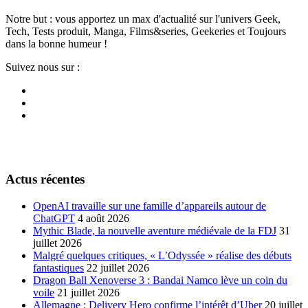
Notre but : vous apportez un max d'actualité sur l'univers Geek,
Tech, Tests produit, Manga, Films&series, Geekeries et Toujours
dans la bonne humeur !
Suivez nous sur :
Actus récentes
OpenAI travaille sur une famille d’appareils autour de
ChatGPT
4 août 2026
Mythic Blade, la nouvelle aventure médiévale de la FDJ
31
juillet 2026
Malgré quelques critiques, « L’Odyssée » réalise des débuts
fantastiques
22 juillet 2026
Dragon Ball Xenoverse 3 : Bandai Namco lève un coin du
voile
21 juillet 2026
Allemagne : Delivery Hero confirme l’intérêt d’Uber
20 juillet