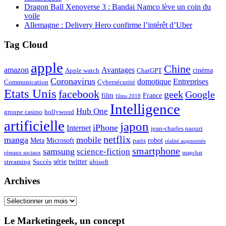
Dragon Ball Xenoverse 3 : Bandai Namco lève un coin du
voile
Allemagne : Delivery Hero confirme l’intérêt d’Uber
Tag Cloud
apple
Chine
amazon
Avantages
cinéma
Apple watch
ChatGPT
Coronavirus
domotique
Entreprises
Communication
Cybersécurité
Etats Unis
facebook
geek
Google
film
France
films 2018
Intelligence
Hub One
groupe casino
hollywood
artificielle
japon
iPhone
Internet
jean-charles naouri
netflix
manga
mobile
Meta
Microsoft
robot
paris
réalité augmentée
smartphone
samsung
science-fiction
réseaux sociaux
snapchat
série
twitter
streaming
Succès
ubisoft
Archives
Archives
Le Marketingeek, un concept