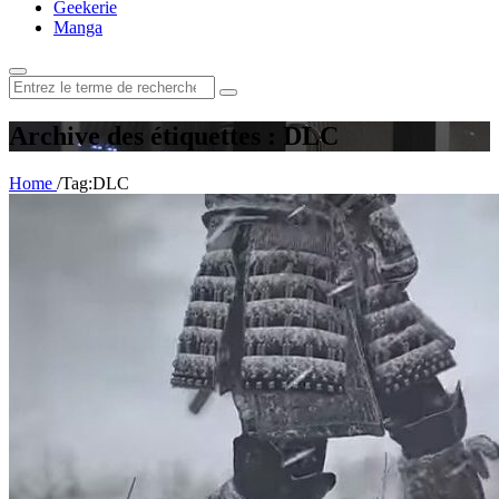
Geekerie
Manga
Rechercher
:
Archive des étiquettes : DLC
Home
/
Tag:
DLC