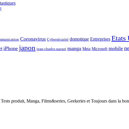
tastiques
e
Etats
Coronavirus
domotique
Entreprises
munication
Cybersécurité
japon
ne
iPhone
manga
mobile
et
Meta
Microsoft
jean-charles naouri
h, Tests produit, Manga, Films&series, Geekeries et Toujours dans la bo