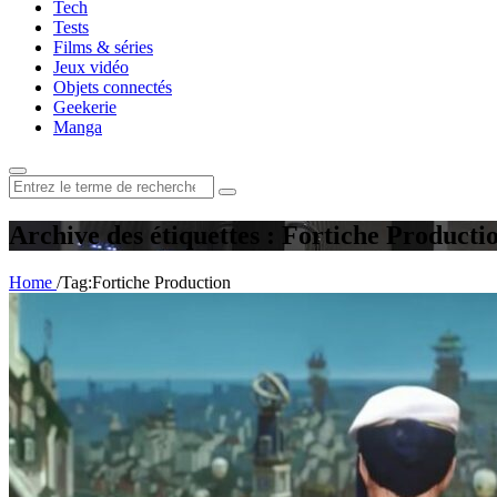
Tech
Tests
Films & séries
Jeux vidéo
Objets connectés
Geekerie
Manga
Rechercher
:
Archive des étiquettes : Fortiche Producti
Home
/
Tag:
Fortiche Production