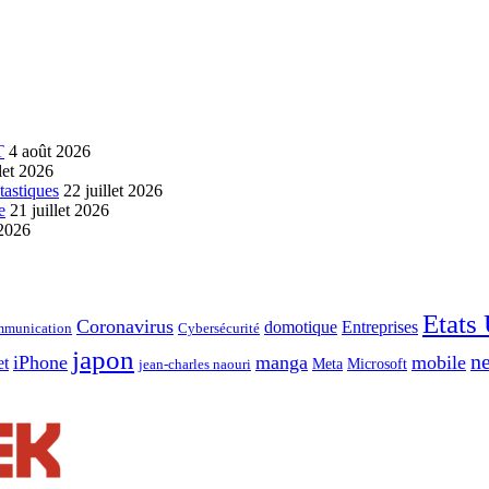
T
4 août 2026
llet 2026
tastiques
22 juillet 2026
e
21 juillet 2026
 2026
Etats
Coronavirus
domotique
Entreprises
munication
Cybersécurité
japon
ne
iPhone
manga
mobile
et
Meta
Microsoft
jean-charles naouri