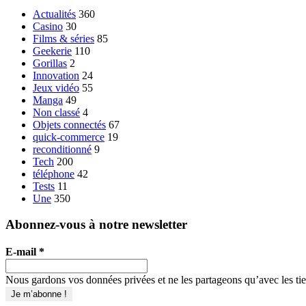
Actualités
360
Casino
30
Films & séries
85
Geekerie
110
Gorillas
2
Innovation
24
Jeux vidéo
55
Manga
49
Non classé
4
Objets connectés
67
quick-commerce
19
reconditionné
9
Tech
200
téléphone
42
Tests
11
Une
350
Abonnez-vous à notre newsletter
E-mail
*
Nous gardons vos données privées et ne les partageons qu’avec les tier