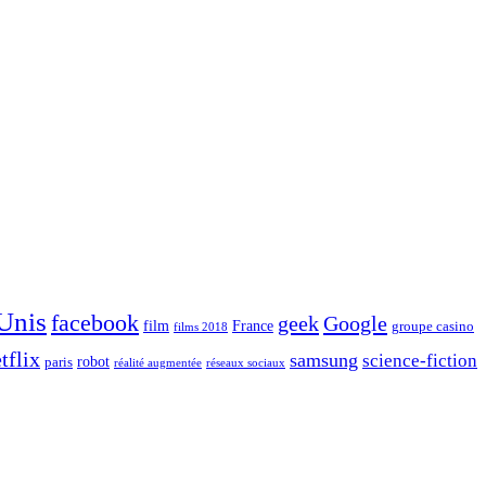
 Unis
facebook
geek
Google
film
France
groupe casino
films 2018
tflix
samsung
science-fiction
robot
paris
réalité augmentée
réseaux sociaux