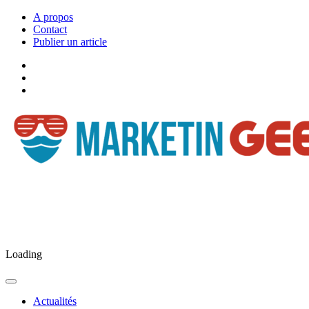
A propos
Contact
Publier un article
Facebook
Marketingeek
Twitter
Marketingeek
Pinterest
Loading
Actualités