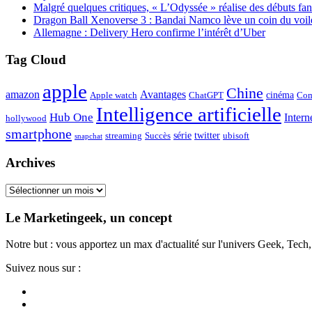
Malgré quelques critiques, « L’Odyssée » réalise des débuts fan
Dragon Ball Xenoverse 3 : Bandai Namco lève un coin du voil
Allemagne : Delivery Hero confirme l’intérêt d’Uber
Tag Cloud
apple
Chine
amazon
Avantages
cinéma
Apple watch
ChatGPT
Com
Intelligence artificielle
Hub One
Intern
hollywood
smartphone
série
twitter
streaming
Succès
ubisoft
snapchat
Archives
Archives
Le Marketingeek, un concept
Notre but : vous apportez un max d'actualité sur l'univers Geek, Tec
Suivez nous sur :