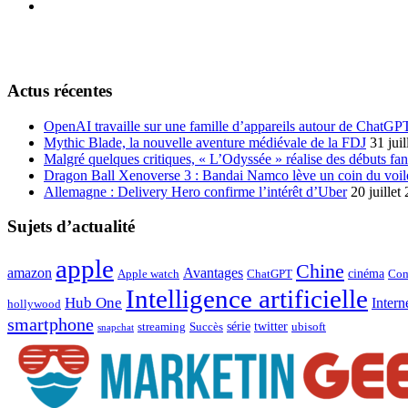
Actus récentes
OpenAI travaille sur une famille d’appareils autour de ChatGP
Mythic Blade, la nouvelle aventure médiévale de la FDJ
31 jui
Malgré quelques critiques, « L’Odyssée » réalise des débuts fan
Dragon Ball Xenoverse 3 : Bandai Namco lève un coin du voil
Allemagne : Delivery Hero confirme l’intérêt d’Uber
20 juillet
Sujets d’actualité
apple
Chine
amazon
Avantages
cinéma
Apple watch
ChatGPT
Com
Intelligence artificielle
Hub One
Intern
hollywood
smartphone
série
twitter
streaming
Succès
ubisoft
snapchat