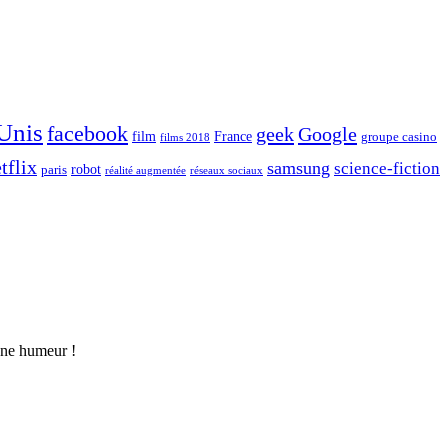
 Unis
facebook
geek
Google
film
France
groupe casino
films 2018
tflix
samsung
science-fiction
robot
paris
réalité augmentée
réseaux sociaux
nne humeur !