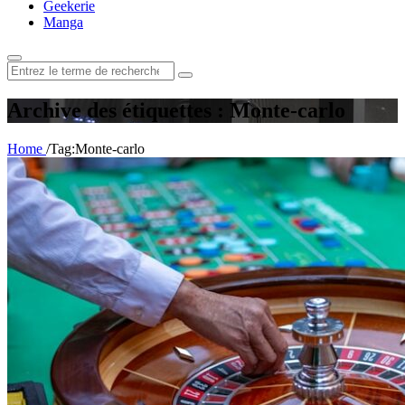
Geekerie
Manga
Rechercher
:
Archive des étiquettes : Monte-carlo
Home
/
Tag:
Monte-carlo