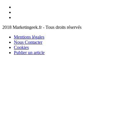
Facebook
Marketingeek
Twitter
Marketingeek
Pinterest
2018 Marketingeek.fr - Tous droits réservés
Mentions légales
Nous Contacter
Cookies
Publier un article