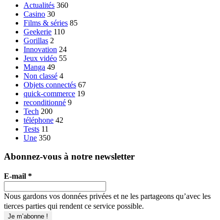
Actualités
360
Casino
30
Films & séries
85
Geekerie
110
Gorillas
2
Innovation
24
Jeux vidéo
55
Manga
49
Non classé
4
Objets connectés
67
quick-commerce
19
reconditionné
9
Tech
200
téléphone
42
Tests
11
Une
350
Abonnez-vous à notre newsletter
E-mail
*
Nous gardons vos données privées et ne les partageons qu’avec les
tierces parties qui rendent ce service possible.