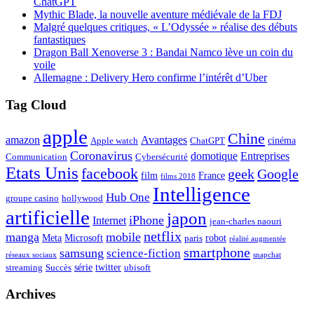
ChatGPT
Mythic Blade, la nouvelle aventure médiévale de la FDJ
Malgré quelques critiques, « L’Odyssée » réalise des débuts
fantastiques
Dragon Ball Xenoverse 3 : Bandai Namco lève un coin du
voile
Allemagne : Delivery Hero confirme l’intérêt d’Uber
Tag Cloud
apple
Chine
amazon
Avantages
cinéma
Apple watch
ChatGPT
Coronavirus
domotique
Entreprises
Communication
Cybersécurité
Etats Unis
facebook
geek
Google
film
France
films 2018
Intelligence
Hub One
groupe casino
hollywood
artificielle
japon
iPhone
Internet
jean-charles naouri
netflix
manga
mobile
Meta
Microsoft
robot
paris
réalité augmentée
smartphone
samsung
science-fiction
réseaux sociaux
snapchat
série
twitter
streaming
Succès
ubisoft
Archives