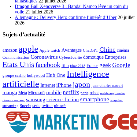
fantastiques
22 juillet 2026
Dragon Ball Xenoverse 3 : Bandai Namco lève un coin du
voile
21 juillet 2026
Allemagne : Delivery Hero confirme l’intérêt d’Uber
20 juillet
2026
Sujets d’actualité
apple
Chine
amazon
Avantages
cinéma
Apple watch
ChatGPT
Coronavirus
domotique
Entreprises
Communication
Cybersécurité
Etats Unis
facebook
geek
Google
film
France
films 2018
Intelligence
Hub One
groupe casino
hollywood
artificielle
japon
iPhone
Internet
jean-charles naouri
netflix
manga
mobile
Meta
Microsoft
robot
paris
réalité augmentée
smartphone
samsung
science-fiction
réseaux sociaux
snapchat
série
twitter
streaming
Succès
ubisoft