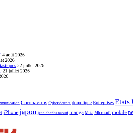
T
4 août 2026
llet 2026
tastiques
22 juillet 2026
e
21 juillet 2026
 2026
Etats
Coronavirus
domotique
Entreprises
munication
Cybersécurité
japon
ne
iPhone
manga
mobile
et
Meta
Microsoft
jean-charles naouri