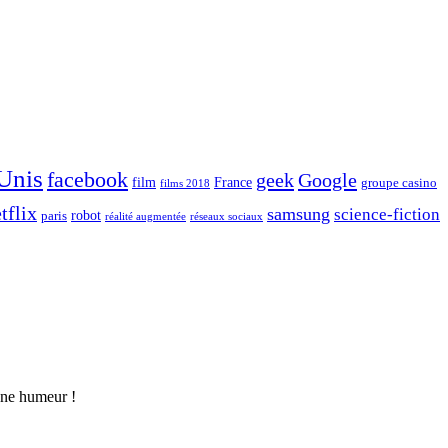
 Unis
facebook
geek
Google
film
France
groupe casino
films 2018
tflix
samsung
science-fiction
robot
paris
réalité augmentée
réseaux sociaux
nne humeur !