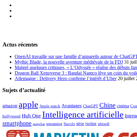
Actus récentes
OpenAI travaille sur une famille d’appareils autour de ChatGP
Mythic Blade, la nouvelle aventure médiévale de la FDJ
31 jui
Malgré quelques critiques, « L’Odyssée » réalise des débuts fan
Dragon Ball Xenoverse 3 : Bandai Namco lève un coin du voil
Allemagne : Delivery Hero confirme l’intérêt d’Uber
20 juillet
Sujets d’actualité
apple
Chine
amazon
Avantages
cinéma
Apple watch
ChatGPT
Com
Intelligence artificielle
Hub One
Intern
hollywood
smartphone
série
twitter
streaming
Succès
ubisoft
snapchat