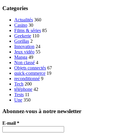
Categories
Actualités
360
Casino
30
Films & séries
85
Geekerie
110
Gorillas
2
Innovation
24
Jeux vidéo
55
Manga
49
Non classé
4
Objets connectés
67
quick-commerce
19
reconditionné
9
Tech
200
téléphone
42
Tests
11
Une
350
Abonnez-vous à notre newsletter
E-mail
*