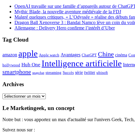
OpenAI travaille sur une famille d’appareils autour de ChatGP
Mythic Blade, la nouvelle aventure médiévale de la FDJ
Malgré quelques critiques, « L’Odyssée » réalise des débuts fan
Dragon Ball Xenoverse 3 : Bandai Namco lève un coin du voil
Allemagne : Delivery Hero confirme l’intérêt d’Uber
Tag Cloud
apple
Chine
amazon
Avantages
cinéma
Apple watch
ChatGPT
Com
Intelligence artificielle
Hub One
Intern
hollywood
smartphone
série
twitter
streaming
Succès
ubisoft
snapchat
Archives
Archives
Le Marketingeek, un concept
Notre but : vous apportez un max d'actualité sur l'univers Geek, Tec
Suivez nous sur :