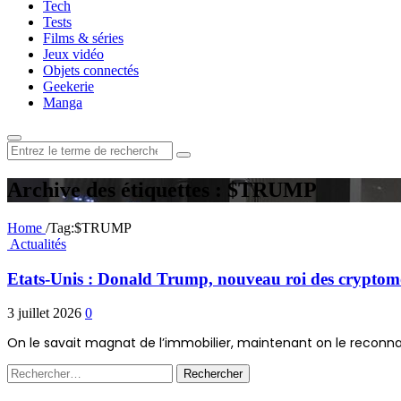
Tech
Tests
Films & séries
Jeux vidéo
Objets connectés
Geekerie
Manga
Rechercher
:
Archive des étiquettes : $TRUMP
Home
/
Tag:
$TRUMP
Actualités
Etats-Unis : Donald Trump, nouveau roi des cryptom
3 juillet 2026
0
On le savait magnat de l’immobilier, maintenant on le reconnaî
Rechercher :