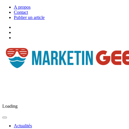
A propos
Contact
Publier un article
Facebook
Marketingeek
Twitter
Marketingeek
Pinterest
Loading
Actualités