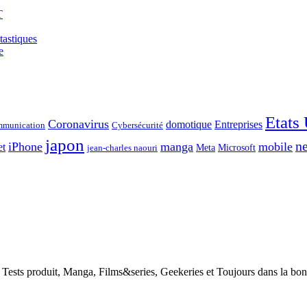
T
tastiques
e
Etats
Coronavirus
domotique
Entreprises
munication
Cybersécurité
japon
ne
iPhone
manga
mobile
et
Meta
Microsoft
jean-charles naouri
h, Tests produit, Manga, Films&series, Geekeries et Toujours dans la bo