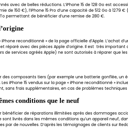
nés avec de belles réductions. L’iPhone 15 de 128 Go est acce
mie de 150 €), l’iPhone 15 Pro d’une capacité de 512 Go à 1279 €
1 To permettant de bénéficier d’une remise de 280 €.
’origine
« iPhone reconditionné » de la page officielle d’Apple. L’achat d
et réparé avec des pièces Apple d’origine. Il est très important d
eurs de services agréés Apple) ne sont autorisés à réparer que 
r des composants tiers (par exemple une batterie gonflée, un é
on. Les iPhone 15 vendus sur la page « iPhone reconditionné » incl
t, sans frais supplémentaires, en cas de problèmes techniques
êmes conditions que le neuf
+ pour bénéficier de réparations illimitées après des dommages acc
 sont livrés dans les mêmes conditions qu’un appareil neuf, dan
es par de nouvelles. D’après les témoignages de clients sur Redd