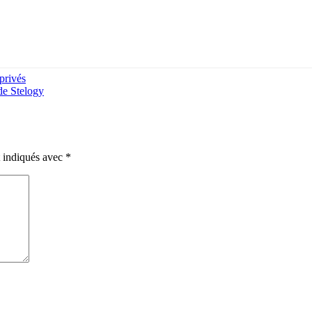
 privés
 de Stelogy
t indiqués avec
*