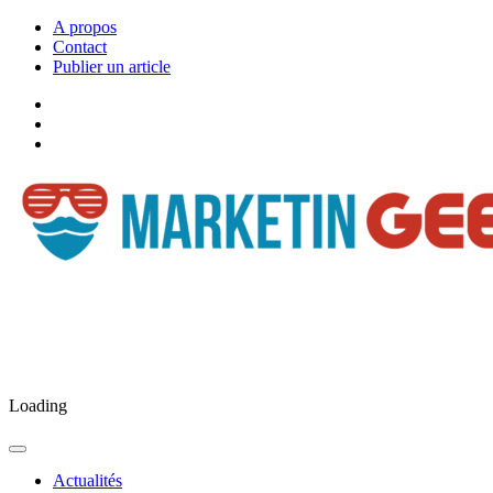
A propos
Contact
Publier un article
Facebook
Marketingeek
Twitter
Marketingeek
Pinterest
Loading
Actualités