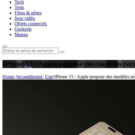
Tech
Tests
Films & séries
Jeux vidéo
Objets connectés
Geekerie
Manga
Rechercher
:
iPhone 15 : Apple propose des modèles reco
Home
/
reconditionné
,
Une
/
iPhone 15 : Apple propose des modèles rec