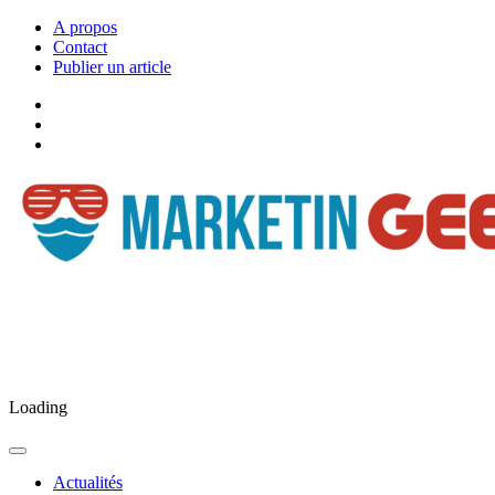
A propos
Contact
Publier un article
Facebook
Marketingeek
Twitter
Marketingeek
Pinterest
Loading
Actualités