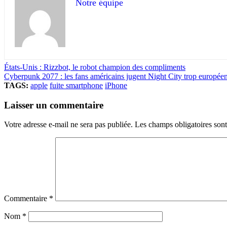
Notre équipe
États-Unis : Rizzbot, le robot champion des compliments
Cyberpunk 2077 : les fans américains jugent Night City trop europée
TAGS:
apple
fuite smartphone
iPhone
Laisser un commentaire
Votre adresse e-mail ne sera pas publiée.
Les champs obligatoires son
Commentaire
*
Nom
*