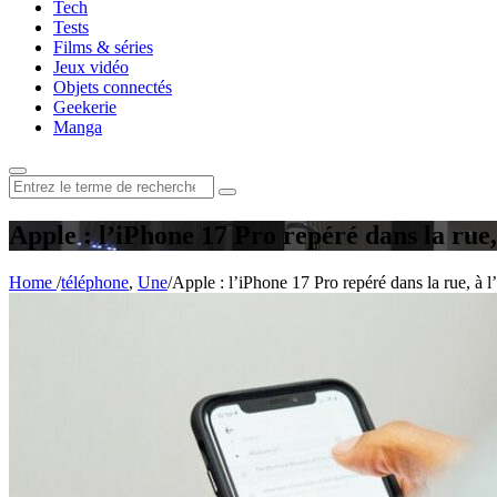
Tech
Tests
Films & séries
Jeux vidéo
Objets connectés
Geekerie
Manga
Rechercher
:
Apple : l’iPhone 17 Pro repéré dans la rue,
Home
/
téléphone
,
Une
/
Apple : l’iPhone 17 Pro repéré dans la rue, à l