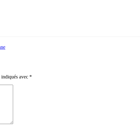
nne
t indiqués avec
*