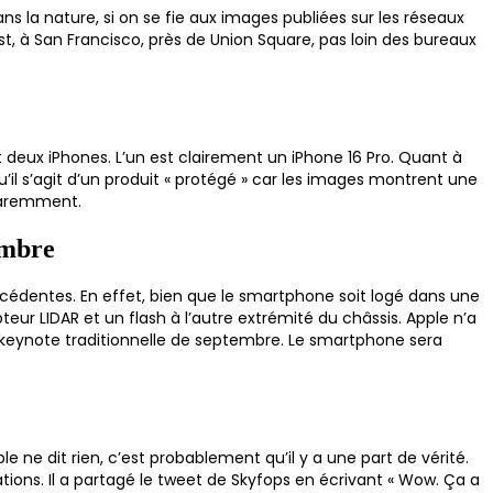
s la nature, si on se fie aux images publiées sur les réseaux
st, à San Francisco, près de Union Square, pas loin des bureaux
 deux iPhones. L’un est clairement un iPhone 16 Pro. Quant à
qu’il s’agit d’un produit « protégé » car les images montrent une
pparemment.
embre
écédentes. En effet, bien que le smartphone soit logé dans une
pteur LIDAR et un flash à l’autre extrémité du châssis. Apple n’a
 keynote traditionnelle de septembre. Le smartphone sera
ple ne dit rien, c’est probablement qu’il y a une part de vérité.
tions. Il a partagé le tweet de Skyfops en écrivant « Wow. Ça a