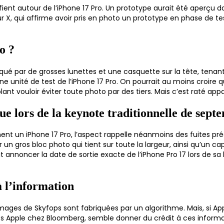
ent autour de l’iPhone 17 Pro. Un prototype aurait été aperçu dan
ur X, qui affirme avoir pris en photo un prototype en phase de te
o ?
ué par de grosses lunettes et une casquette sur la tête, tenant
 une unité de test de l’iPhone 17 Pro. On pourrait au moins croire 
lant vouloir éviter toute photo par des tiers. Mais c’est raté a
ue lors de la keynote traditionnelle de sept
ment un iPhone 17 Pro, l’aspect rappelle néanmoins des fuites pr
r un gros bloc photo qui tient sur toute la largeur, ainsi qu’un ca
nnoncer la date de sortie exacte de l’iPhone Pro 17 lors de sa
 l’information
es images de Skyfops sont fabriquées par un algorithme. Mais, si Ap
uits Apple chez Bloomberg, semble donner du crédit à ces informa