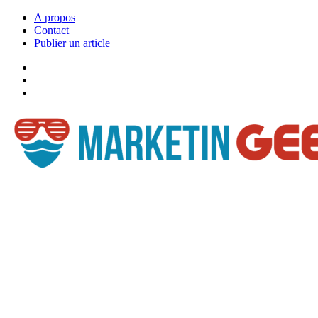
A propos
Contact
Publier un article
Facebook
Marketingeek
Twitter
Marketingeek
Pinterest