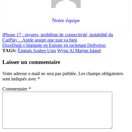
Notre équipe
iPhone 17 : rayures, problème de connectivité, instabilité du
CarPlay…Apple assure que tout va bien
DoorDash s’implante en Europe en rachetant Deliveroo
TAGS:
Émirats Arabes Unis
Wynn Al Marjan Island
Laisser un commentaire
Votre adresse e-mail ne sera pas publiée.
Les champs obligatoires
sont indiqués avec
*
Commentaire
*