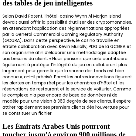
des tables de jeu intelligentes
Selon David Patent, l’hôtel-casino Wynn Al Marjan Island
devrait aussi offrir la possibilité d’utiliser des cryptomonnaies,
en attendant l’application des réglementations appropriées
par la General Commercial Gaming Regulatory Authority
(GCGRA). Dans cette perspective, le casino travaille en
étroite collaboration avec Kevin Mullally, PDG de la GCGRA et
son organisme afin d’élaborer une méthodologie adaptée
aux besoins du client. « Nous pensons que cela contribuera
également à protéger l’intégrité du jeu en collaborant plus
largement pour garantir que la source des fonds est bien
connue », a-t-il précisé. Parmi les autres innovations figurent
les alertes en temps réel pour les chambres d’hôtel et les
réservations de restaurant et le service de voiturier. Comme
le complexe n’a pas encore de base de données ni de
modèle pour une vision à 360 degrés de ses clients, il espère
attirer rapidement ses premiers clients dès l’ouverture pour
se constituer un fichier.
Les Émirats Arabes Unis pourront
toucher jusqu’à environ 900 millions de