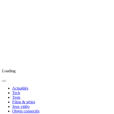
Loading
Actualités
Tech
Tests
Films & séries
Jeux vidéo
Objets connectés