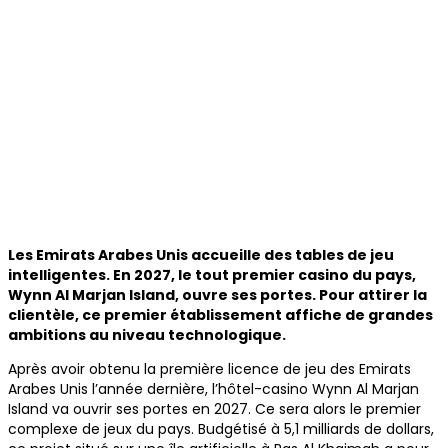
Les Emirats Arabes Unis accueille des tables de jeu
intelligentes. En 2027, le tout premier casino du pays,
Wynn Al Marjan Island, ouvre ses portes. Pour attirer la
clientèle, ce premier établissement affiche de grandes
ambitions au niveau technologique.
Après avoir obtenu la première licence de jeu des Emirats
Arabes Unis l’année dernière, l’hôtel-casino Wynn Al Marjan
Island va ouvrir ses portes en 2027. Ce sera alors le premier
complexe de jeux du pays. Budgétisé à 5,1 milliards de dollars,