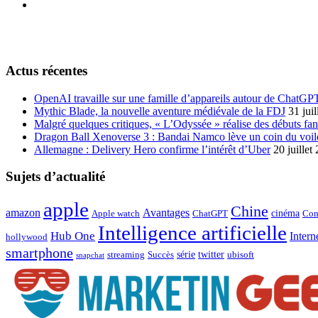
Actus récentes
OpenAI travaille sur une famille d’appareils autour de ChatGP
Mythic Blade, la nouvelle aventure médiévale de la FDJ
31 jui
Malgré quelques critiques, « L’Odyssée » réalise des débuts fan
Dragon Ball Xenoverse 3 : Bandai Namco lève un coin du voil
Allemagne : Delivery Hero confirme l’intérêt d’Uber
20 juillet
Sujets d’actualité
apple
Chine
amazon
Avantages
cinéma
Apple watch
ChatGPT
Com
Intelligence artificielle
Hub One
Intern
hollywood
smartphone
série
twitter
streaming
Succès
ubisoft
snapchat