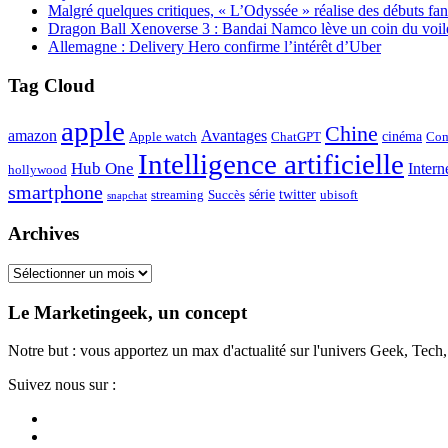
Malgré quelques critiques, « L’Odyssée » réalise des débuts fan
Dragon Ball Xenoverse 3 : Bandai Namco lève un coin du voil
Allemagne : Delivery Hero confirme l’intérêt d’Uber
Tag Cloud
apple
Chine
amazon
Avantages
cinéma
Apple watch
ChatGPT
Com
Intelligence artificielle
Hub One
Intern
hollywood
smartphone
série
twitter
streaming
Succès
ubisoft
snapchat
Archives
Archives
Le Marketingeek, un concept
Notre but : vous apportez un max d'actualité sur l'univers Geek, Tec
Suivez nous sur :