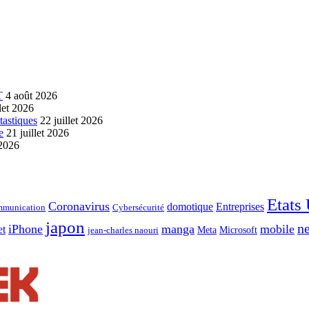
T
4 août 2026
llet 2026
tastiques
22 juillet 2026
e
21 juillet 2026
 2026
Etats
Coronavirus
domotique
Entreprises
munication
Cybersécurité
japon
ne
iPhone
manga
mobile
et
Meta
Microsoft
jean-charles naouri