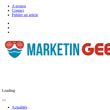
A propos
Contact
Publier un article
Facebook
Marketingeek
Twitter
Marketingeek
Pinterest
Loading
Actualités