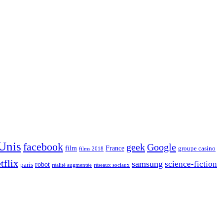
 Unis
facebook
geek
Google
film
France
groupe casino
films 2018
tflix
samsung
science-fiction
robot
paris
réalité augmentée
réseaux sociaux