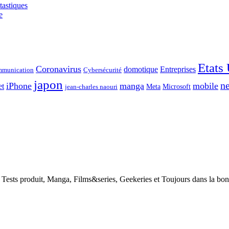
tastiques
e
Etats
Coronavirus
domotique
Entreprises
munication
Cybersécurité
japon
ne
iPhone
manga
mobile
et
Meta
Microsoft
jean-charles naouri
h, Tests produit, Manga, Films&series, Geekeries et Toujours dans la bo