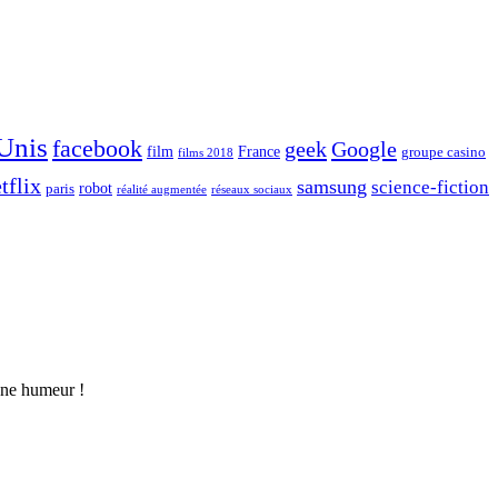
 Unis
facebook
geek
Google
film
France
groupe casino
films 2018
tflix
samsung
science-fiction
robot
paris
réalité augmentée
réseaux sociaux
nne humeur !