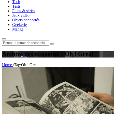
Tech
Tests
Films & séries
Jeux vidéo
Objets connectés
Geekerie
Manga
Rechercher
:
Archive des étiquettes : Oh ! Great
Home
/
Tag:
Oh ! Great