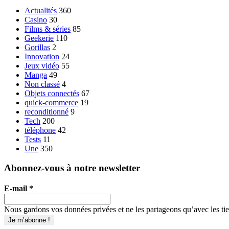
Actualités
360
Casino
30
Films & séries
85
Geekerie
110
Gorillas
2
Innovation
24
Jeux vidéo
55
Manga
49
Non classé
4
Objets connectés
67
quick-commerce
19
reconditionné
9
Tech
200
téléphone
42
Tests
11
Une
350
Abonnez-vous à notre newsletter
E-mail
*
Nous gardons vos données privées et ne les partageons qu’avec les tier