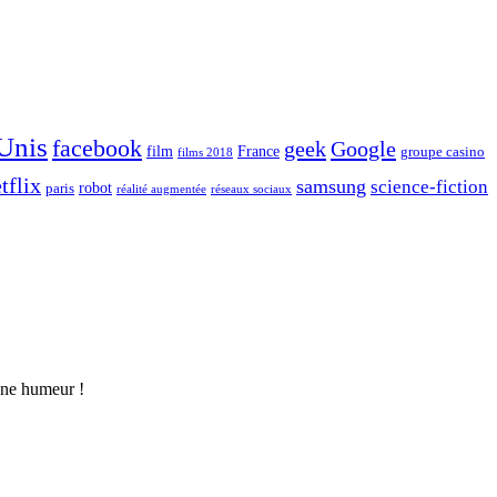
 Unis
facebook
geek
Google
film
France
groupe casino
films 2018
tflix
samsung
science-fiction
robot
paris
réalité augmentée
réseaux sociaux
nne humeur !