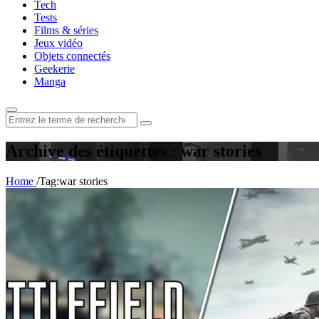
Tech
Tests
Films & séries
Jeux vidéo
Objets connectés
Geekerie
Manga
Rechercher
:
Archive des étiquettes : war stories
Home
/
Tag:
war stories