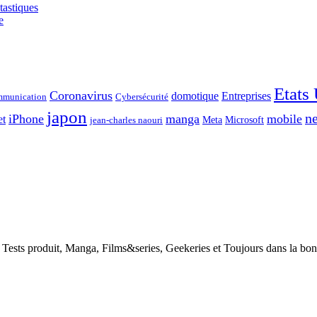
tastiques
e
Etats
Coronavirus
domotique
Entreprises
munication
Cybersécurité
japon
ne
iPhone
manga
mobile
et
Meta
Microsoft
jean-charles naouri
h, Tests produit, Manga, Films&series, Geekeries et Toujours dans la bo