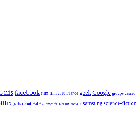
 Unis
facebook
geek
Google
film
France
groupe casino
films 2018
tflix
samsung
science-fiction
robot
paris
réalité augmentée
réseaux sociaux