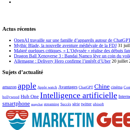
Actus récentes
OpenAI travaille sur une famille d’appareils autour de ChatGP
Mythic Blade, la nouvelle aventure médiévale de la FDJ
31 jui
Malgré quelques critiques, « L’Odyssée » réalise des débuts fan
Dragon Ball Xenoverse 3 : Bandai Namco lève un coin du voil
Allemagne : Delivery Hero confirme l’intérêt d’Uber
20 juillet
Sujets d’actualité
apple
Chine
amazon
Avantages
cinéma
Apple watch
ChatGPT
Com
Intelligence artificielle
Hub One
Intern
hollywood
smartphone
série
twitter
streaming
Succès
ubisoft
snapchat