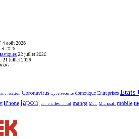
T
4 août 2026
llet 2026
tastiques
22 juillet 2026
e
21 juillet 2026
 2026
Etats
Coronavirus
domotique
Entreprises
munication
Cybersécurité
japon
ne
iPhone
manga
mobile
et
Meta
Microsoft
jean-charles naouri