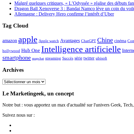
Malgré quelques critiques, « L’Odyssée » réalise des débuts fan
Dragon Ball Xenoverse 3 : Bandai Namco lève un coin du voil
Allemagne : Delivery Hero confirme l’intérêt d’Uber
Tag Cloud
apple
Chine
amazon
Avantages
cinéma
Apple watch
ChatGPT
Com
Intelligence artificielle
Hub One
Intern
hollywood
smartphone
série
twitter
streaming
Succès
ubisoft
snapchat
Archives
Archives
Le Marketingeek, un concept
Notre but : vous apportez un max d'actualité sur l'univers Geek, Tec
Suivez nous sur :