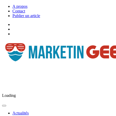
A propos
Contact
Publier un article
Facebook
Marketingeek
Twitter
Marketingeek
Pinterest
Loading
Actualités