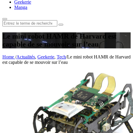
Geekerie
Manga
Rechercher
:
Le mini robot HAMR de Harvard est
capable de se mouvoir sur l’eau
Home
/
Actualités
,
Geekerie
,
Tech
/
Le mini robot HAMR de Harvard
est capable de se mouvoir sur l’eau