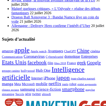
Mythic Blade, la nouvelle aventure médiévale de la FDJ
31
juillet 2026
Malgré quelques critiques, « L’Odyssée » réalise des débuts
fantastiques
22 juillet 2026
Dragon Ball Xenoverse 3 : Bandai Namco lève un coin du
voile
21 juillet 2026
Allemagne : Delivery Hero confirme l’intérêt d’Uber
20 juillet
2026
Sujets d’actualité
apple
Chine
amazon
Avantages
cinéma
Apple watch
ChatGPT
Coronavirus
domotique
Entreprises
Communication
Cybersécurité
Etats Unis
facebook
geek
Google
film
France
films 2018
Intelligence
Hub One
groupe casino
hollywood
artificielle
japon
iPhone
Internet
jean-charles naouri
netflix
manga
mobile
Meta
Microsoft
robot
paris
réalité augmentée
smartphone
samsung
science-fiction
réseaux sociaux
snapchat
série
twitter
streaming
Succès
ubisoft