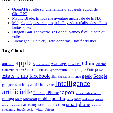
OpenAI travaille sur une famille d’appareils autour de
ChatGPT
Mythic Blade, la nouvelle aventure médiévale de la FDJ
Malgré quelques critiques, « L’Odyssée » réalise des débuts
fantastiques
Dragon Ball Xenoverse 3 : Bandai Namco lève un coin du
voile
Allemagne : Delivery Hero confirme l’intérêt d’Uber
Tag Cloud
apple
Chine
amazon
Avantages
cinéma
Apple watch
ChatGPT
Coronavirus
domotique
Entreprises
Communication
Cybersécurité
Etats Unis
facebook
geek
Google
film
France
films 2018
Intelligence
Hub One
groupe casino
hollywood
artificielle
japon
iPhone
Internet
jean-charles naouri
netflix
manga
mobile
Meta
Microsoft
robot
paris
réalité augmentée
smartphone
samsung
science-fiction
réseaux sociaux
snapchat
série
twitter
streaming
Succès
ubisoft