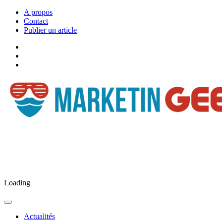
A propos
Contact
Publier un article
Facebook
Marketingeek
Twitter
Marketingeek
Pinterest
Loading
Actualités