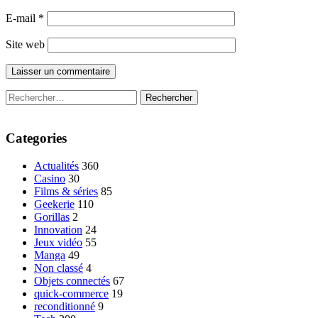
E-mail
*
Site web
Rechercher :
Categories
Actualités
360
Casino
30
Films & séries
85
Geekerie
110
Gorillas
2
Innovation
24
Jeux vidéo
55
Manga
49
Non classé
4
Objets connectés
67
quick-commerce
19
reconditionné
9