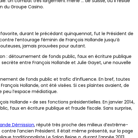
cale. Un combat très largement mené … de Suisse, où il réside
ion du Groupe Casino.
favorite, durant le précédant quinquennat, fut le Président de
tes contre l’entourage féminin de François Hollande jusqu’à
 douteuses, jamais prouvées pour autant.
ation : détournement de fonds public, faux en écriture publique
tion secrète entre François Hollande et Julie Gayet, une nouvelle
rnement de fonds public et trafic d’influence. En bref, toutes
ançois Hollande, ont été visées. Si ces plaintes avaient, de
e peu l’espace médiatique.
ois Hollande » de ses fonctions présidentielles. En janvier 2014,
, faux en écriture publique et fraude fiscale. Sans surprise,
lande Démission
, réputé très proche des milieux d’extrême-
 contre l’ancien Président. Il était même présenté, sur la page
ue traditionnaliste Le Salon Beige a, durant l’année 2013,