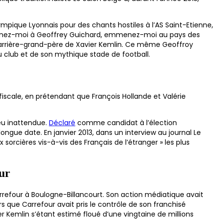
Olympique Lyonnais pour des chants hostiles à l’AS Saint-Etienne,
menez-moi à Geoffrey Guichard, emmenez-moi au pays des
 arrière-grand-père de Xavier Kemlin. Ce même Geoffroy
u club et de son mythique stade de football.
fiscale, en prétendant que François Hollande et Valérie
eu inattendue.
Déclaré
comme candidat à l’élection
e longue date. En janvier 2013, dans un interview au journal Le
 sorcières vis-à-vis des Français de l’étranger » les plus
ur
efour à Boulogne-Billancourt. Son action médiatique avait
s que Carrefour avait pris le contrôle de son franchisé
er Kemlin s’étant estimé floué d’une vingtaine de millions