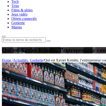
Tech
Tests
Films & séries
Jeux vidéo
Objets connectés
Geekerie
Manga
Rechercher
:
Qui est Xavier Kemlin, l’entrepreneur cont
Home
/
Actualités
,
Geekerie
/
Qui est Xavier Kemlin, l’entrepreneur co