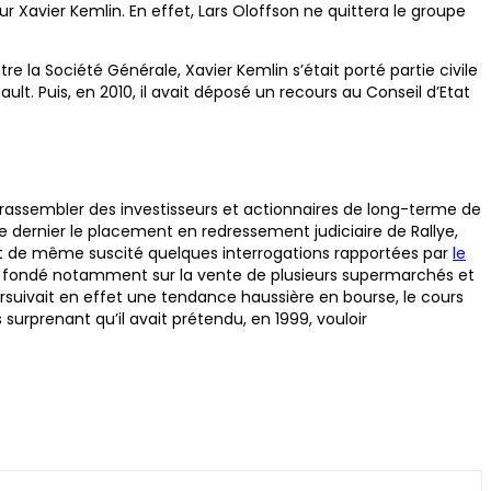
r Xavier Kemlin. En effet, Lars Oloffson ne quittera le groupe
a Société Générale, Xavier Kemlin s’était porté partie civile
lt. Puis, en 2010, il avait déposé un recours au Conseil d’Etat
à rassembler des investisseurs et actionnaires de long-terme de
 dernier le placement en redressement judiciaire de Rallye,
out de même suscité quelques interrogations rapportées par
le
, fondé notamment sur la vente de plusieurs supermarchés et
ursuivait en effet une tendance haussière en bourse, le cours
urprenant qu’il avait prétendu, en 1999, vouloir