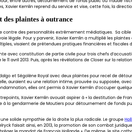
e pour, entre autres, détournement de fonds public ou fraude fis
 Xavier Kemlin reprend du service et vise, cette fois, la direct
t des plaintes à outrance
ble contre des personnalités extrêmement médiatiques. Sa cible 
a voie légale. Pour y parvenir, Xavier Kemlin a multiplié les plain
tiples, visaient de prétendues pratiques financières et fiscales
lainte avec constitution de partie civile pour trois chefs d’accus
le 11 avril 2013. Puis, après les révélations de Closer sur la rela
 Hidalgo et Ségolène Royal avec deux plaintes pour recel de détou
e, auraient eu une relation intime, prouvée ou supposée, avec Fr
ndamnation, elles ont permis à Xavier Kemlin d’occuper quelqu
epoints, Xavier Kemlin avouait aspirer à « la destitution de Franç
e à la gendarmerie de Moutiers pour détournement de fonds public
une solide sympathie de la droite la plus radicale. Le groupe
Hol
ryck faisait ainsi, en 2013, la promotion de son combat juridique
ger le mandat de François Hollande ». De même, le site catholiq