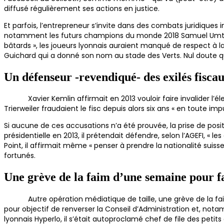
diffusé régulièrement ses actions en justice.
Et parfois, l’entrepreneur s’invite dans des combats juridiques i
notamment les futurs champions du monde 2018 Samuel Umtit
bâtards », les joueurs lyonnais auraient manqué de respect à
Guichard qui a donné son nom au stade des Verts. Nul doute que
Un défenseur -revendiqué- des exilés fisca
Xavier Kemlin affirmait en 2013 vouloir faire invalider l’élec
Trierweiler fraudaient le fisc depuis alors six ans « en toute imp
Si aucune de ces accusations n’a été prouvée, la prise de po
présidentielle en 2013, il prétendait défendre, selon l’AGEFI, « le
Point, il affirmait même « penser à prendre la nationalité suisse
fortunés.
Une grève de la faim d’une semaine pour f
Autre opération médiatique de taille, une grève de la faim 
pour objectif de renverser la Conseil d’Administration et, nota
lyonnais Hyperlo, il s’était autoproclamé chef de file des petit