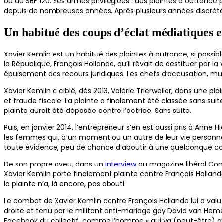
ou au SBF 120. Ses armes privilégiées : des plaintes à outranc
depuis de nombreuses années. Après plusieurs années discrètes,
Un habitué des coups d’éclat médiatiques e
Xavier Kemlin est un habitué des plaintes à outrance, si possi
la République, François Hollande, qu’il rêvait de destituer par l
épuisement des recours juridiques. Les chefs d’accusation, mul
Xavier Kemlin a ciblé, dès 2013, Valérie Trierweiler, dans une p
et fraude fiscale. La plainte a finalement été classée sans suite 
plainte aurait été déposée contre l’actrice. Sans suite.
Puis, en janvier 2014, l’entrepreneur s’en est aussi pris à Anne
les femmes qui, à un moment ou un autre de leur vie personnell
toute évidence, peu de chance d’aboutir à une quelconque co
De son propre aveu, dans un
interview
au magazine libéral Contr
Xavier Kemlin porte finalement plainte contre François Holland
la plainte n’a, là encore, pas abouti.
Le combat de Xavier Kemlin contre François Hollande lui a valu 
droite et tenu par le militant anti-mariage gay David van Hemel
Facebook du collectif, comme l’homme « qui va (peut-être) abré