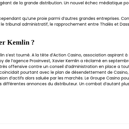
e géant de la grande distribution. Un nouvel échec médiatique pou
dant qu’une proie parmi d’autres grandes entreprises. Contre l
le tribunal administratif, le rapprochement entre Thalès et Dassau
ier Kemlin ?
in s’est tourné. A la tête d’Action Casino, association aspirant 
oy de l’agence Proxinvest, Xavier Kemlin a réclamé en septembre
très offensive contre un conseil d’administration en place a t
 coïncidait pourtant avec le plan de désendettement de Casino
ssion d’actifs alors saluée par les marchés. Le Groupe Casino po
s différentes annonces du distributeur. Un combat d’autant plus s