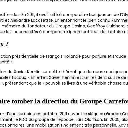
nattendus. En 2011, il avait cité à comparaitre huit joueurs de l’
i et Alexandre Lacazettte. En entonnant le bien connu « Em
 la mémoire du fondateur du Groupe Casino, Geoffroy Guichard,
 les joueurs cités à comparaitre ignoraient tout de l’histoire d
ux ?
tion présidentielle de François Hollande pour parjure et fraude 
unité ».
sition de Xavier Kemlin sur cette thématique demeure quelque p
s exilés fiscaux ». En effet, Xavier Kemlin est un résident suisse d
 », prétendant que le « pouvoir se livre à une véritable chasse aux
aire tomber la direction du Groupe Carrefo
d’une semaine en octobre 2011 devant le siège du Groupe Carr
mment, le PDG du groupe de l’époque, Lars Oloffson. En 2005, alor
s actionnaires. Une mobilisation finalement très personnelle, Xavi