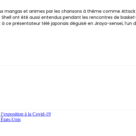
 mangas et animes par les chansons à thème comme Attack On Ti
Shell ont été aussi entendus pendant les rencontres de basket-ba
à ce présentateur télé japonais déguisé en Jiraya-sensei, l’un
 l’exposition à la Covid-19
 États-Unis