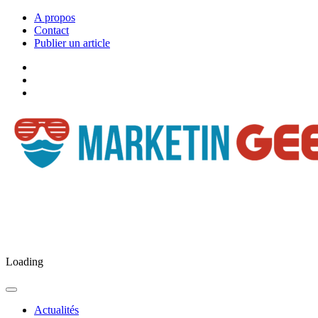
A propos
Contact
Publier un article
Facebook
Marketingeek
Twitter
Marketingeek
Pinterest
Loading
Actualités