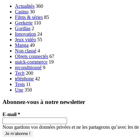
Actualités
360
Casino
30
Films & séries
85
Geekerie
110
Gorillas
2
Innovation
24
Jeux vidéo
55
Manga
49
Non classé
4
Objets connectés
67
quick-commerce
19
reconditionné
9
Tech
200
téléphone
42
Tests
11
Une
350
Abonnez-vous à notre newsletter
E-mail
*
Nous gardons vos données privées et ne les partageons qu’avec les tier