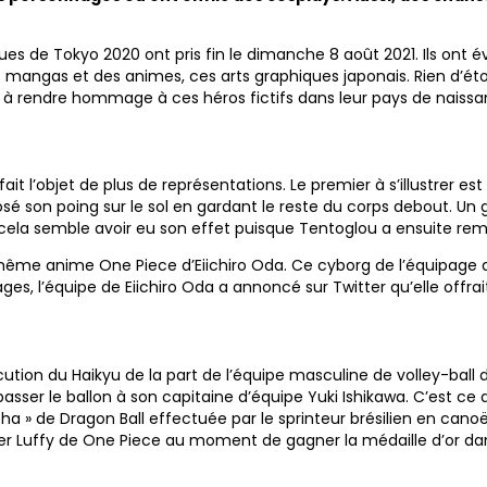
iques de Tokyo 2020 ont pris fin le dimanche 8 août 2021. Ils o
 mangas et des animes, ces arts graphiques japonais. Rien d’éto
s à rendre hommage à ces héros fictifs dans leur pays de naissa
 fait l’objet de plus de représentations. Le premier à s’illustrer e
posé son poing sur le sol en gardant le reste du corps debout. Un 
t cela semble avoir eu son effet puisque Tentoglou a ensuite rem
 même anime One Piece d’Eiichiro Oda. Ce cyborg de l’équipage 
s, l’équipe de Eiichiro Oda a annoncé sur Twitter qu’elle offrait
tion du Haikyu de la part de l’équipe masculine de volley-ball du
sser le ballon à son capitaine d’équipe Yuki Ishikawa. C’est ce d
de Dragon Ball effectuée par le sprinteur brésilien en canoë I
ter Luffy de One Piece au moment de gagner la médaille d’or d