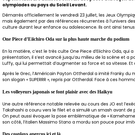
olympiades au pays du Soleil Levant.
Démarrés officiellement le vendredi 23 juillet, les Jeux Olymp
mais également par des références récurrentes à l’univers des
culture durant leur enfance ou adolescence. Ils ont ainsi tenu
One Piece d’Eiichiro Oda sur la plus haute marche du podium
En la matière, c’est le très culte One Piece d’Eiichiro Oda, qui a
présentation, il s’est avancé jusqu’au milieu de la scène et a 
Luffy, qui lui permettait d’augmenter sa force et sa vitesse. E
Après le Grec, l’Américain Payton Ottherdal a imité Franky du
son slogan « SUPERRR », repris par Ottherdal. Face à ces hommage
Les volleyeurs japonais se font plaisir avec des Haikyu
Une autre référence notable relevée au cours des JO est l’exécu
Takahashi a couru vers le filet et a simulé un smash avant de pa
On peut aussi évoquer la pose emblématique de « Kamehameha » 
son côté, l’italien Massimo Stano a mordu son pouce pour imi
Des cosplays aperçus ici et là