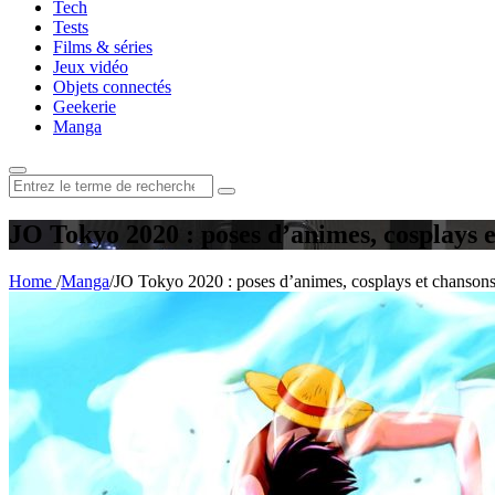
Tech
Tests
Films & séries
Jeux vidéo
Objets connectés
Geekerie
Manga
Rechercher
:
JO Tokyo 2020 : poses d’animes, cosplays 
Home
/
Manga
/
JO Tokyo 2020 : poses d’animes, cosplays et chansons