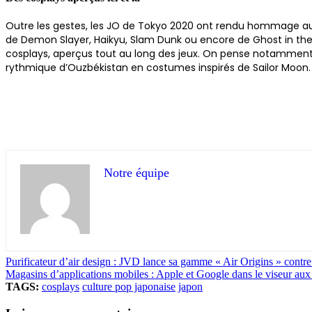
Outre les gestes, les JO de Tokyo 2020 ont rendu hommage aux
de Demon Slayer, Haikyu, Slam Dunk ou encore de Ghost in the 
cosplays, aperçus tout au long des jeux. On pense notamment 
rythmique d’Ouzbékistan en costumes inspirés de Sailor Moon.
Notre équipe
Purificateur d’air design : JVD lance sa gamme « Air Origins » contre
Magasins d’applications mobiles : Apple et Google dans le viseur aux
TAGS:
cosplays
culture pop japonaise
japon