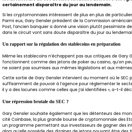
certainement disparaître du jour au lendemain.
Si les cryptomonnaies intéressent de plus en plus de particulier
Parmi eux, Gary Gensler président de la Commission américain
Post, l’ancien banquier a donné une vision plutôt pessimiste des
dans le circuit vont sans doute disparaître du jour au lendem
Un rapport sur la régulation des stablecoins en préparation
Même les stablecoins n’échappent pas aux critiques de Gary Gensl
fonctionnent comme des jetons de poker au casino, qu’on peut 
ne soient pas soumises aux mêmes législations et aux mêmes
Cette sortie de Gary Gensler intervient au moment où le SEC
suffisamment de pouvoir à l’agence pour réglementer le secte
il y a des lacunes comme celles que j’ai identifiées », a-t-il d
Une répression brutale du SEC ?
Gary Gensler souhaite également que les détenteurs des monna
cité Coinbase, la plus grande bourse de cryptomonnaie des Etat
un programme permettant aux investisseurs de gagner des intér
alors qu’elle possède des dizaines de jetons pouvant être des ti