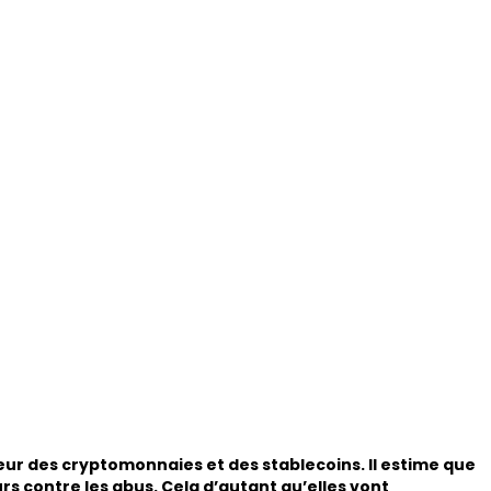
eur des cryptomonnaies et des stablecoins. Il estime que
rs contre les abus. Cela d’autant qu’elles vont