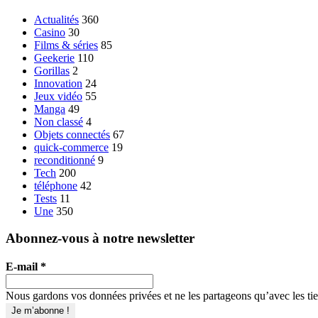
Actualités
360
Casino
30
Films & séries
85
Geekerie
110
Gorillas
2
Innovation
24
Jeux vidéo
55
Manga
49
Non classé
4
Objets connectés
67
quick-commerce
19
reconditionné
9
Tech
200
téléphone
42
Tests
11
Une
350
Abonnez-vous à notre newsletter
E-mail
*
Nous gardons vos données privées et ne les partageons qu’avec les tier