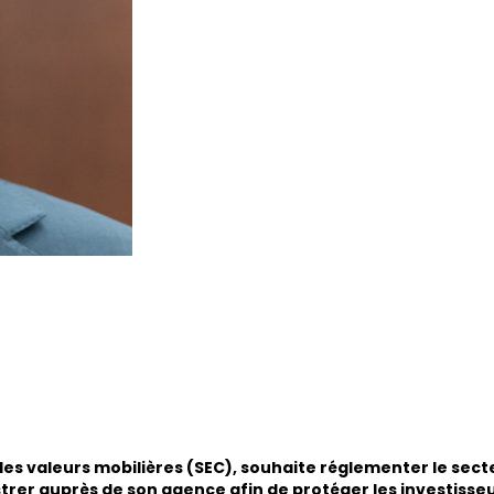
es valeurs mobilières (SEC), souhaite réglementer le sect
strer auprès de son agence afin de protéger les investisseu