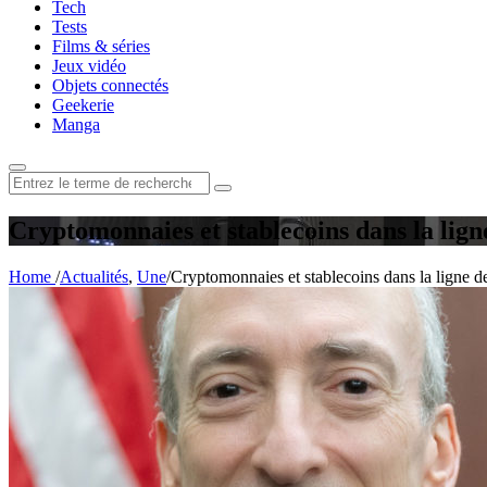
Tech
Tests
Films & séries
Jeux vidéo
Objets connectés
Geekerie
Manga
Rechercher
:
Cryptomonnaies et stablecoins dans la lig
Home
/
Actualités
,
Une
/
Cryptomonnaies et stablecoins dans la ligne d