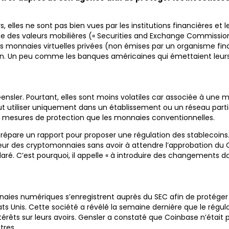
s, elles ne sont pas bien vues par les institutions financières et
e des valeurs mobilières (« Securities and Exchange Commission
 monnaies virtuelles privées (non émises par un organisme financi
ain. Un peu comme les banques américaines qui émettaient leurs 
er. Pourtant, elles sont moins volatiles car associée à une monna
utiliser uniquement dans un établissement ou un réseau particul
 mesures de protection que les monnaies conventionnelles.
 prépare un rapport pour proposer une régulation des stableco
ur des cryptomonnaies sans avoir à attendre l’approbation du C
éclaré. C’est pourquoi, il appelle « à introduire des changements d
ies numériques s’enregistrent auprès du SEC afin de protéger l
s Unis. Cette société a révélé la semaine dernière que le régula
êts sur leurs avoirs. Gensler a constaté que Coinbase n’était p
tres.