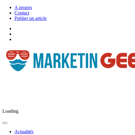
A propos
Contact
Publier un article
Facebook
Marketingeek
Twitter
Marketingeek
Pinterest
Loading
Actualités