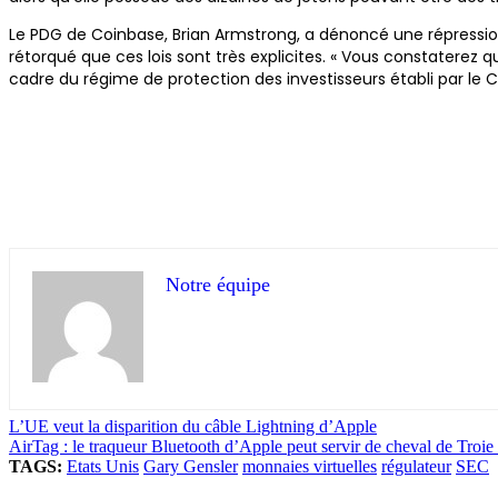
Le PDG de Coinbase, Brian Armstrong, a dénoncé une répression
rétorqué que ces lois sont très explicites. « Vous constaterez q
cadre du régime de protection des investisseurs établi par le Co
Notre équipe
L’UE veut la disparition du câble Lightning d’Apple
AirTag : le traqueur Bluetooth d’Apple peut servir de cheval de Troie
TAGS:
Etats Unis
Gary Gensler
monnaies virtuelles
régulateur
SEC