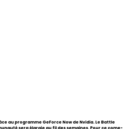
 grâce au programme GeForce Now de Nvidia. Le Battle
unauté sera élargie au fil des semaines. Pour ce come-