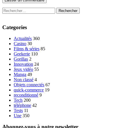
Rechercher :
Categories
Actualités
360
Casino
30
Films & séries
85
Geekerie
110
Gorillas
2
Innovation
24
Jeux vidéo
55
Manga
49
Non classé
4
Objets connectés
67
quick-commerce
19
reconditionné
9
Tech
200
téléphone
42
Tests
11
Une
350
Abonnez-vous à notre newsletter