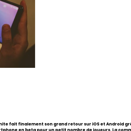
rtnite fait finalement son grand retour sur iOS et Android
rtphone en beta pour un petit nombre de joueurs. La comm