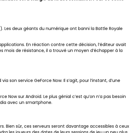
re). Les deux géants du numérique ont banni la Battle Royale
plications. En réaction contre cette décision, l’éditeur avait
es mois de résistance, il a trouvé un moyen d’échapper à la
a son service GeForce Now. Il s’agit, pour l’instant, d’une
orce Now sur Android. Le plus génial c’est qu’on n’a pas besoin
vidia avec un smartphone.
urs. Bien sûr, ces serveurs seront davantage accessibles à ceux
dra les joueurs des dates de leurs sessions de jeu un peu plus