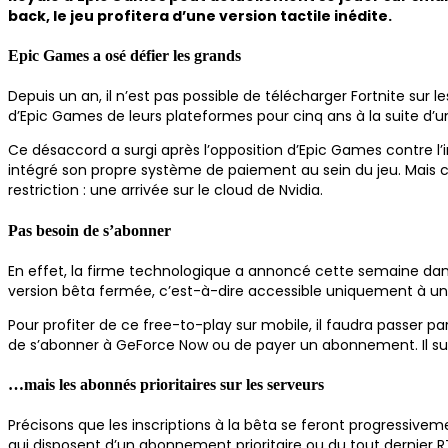
back, le jeu profitera d’une version tactile inédite.
Epic Games a osé défier les grands
Depuis un an, il n’est pas possible de télécharger Fortnite sur
d’Epic Games de leurs plateformes pour cinq ans à la suite d’un
Ce désaccord a surgi après l’opposition d’Epic Games contre l’i
intégré son propre système de paiement au sein du jeu. Mais ce
restriction : une arrivée sur le cloud de Nvidia.
Pas besoin de s’abonner
En effet, la firme technologique a annoncé cette semaine dans s
version bêta fermée, c’est-à-dire accessible uniquement à un
Pour profiter de ce free-to-play sur mobile, il faudra passer pa
de s’abonner à GeForce Now ou de payer un abonnement. Il suff
…mais les abonnés prioritaires sur les serveurs
Précisons que les inscriptions à la bêta se feront progressive
qui disposent d’un abonnement prioritaire ou du tout dernier R