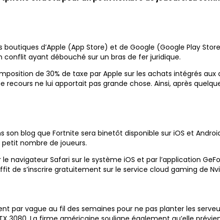
 les boutiques d’Apple (App Store) et de Google (Google Play Sto
 conflit ayant débouché sur un bras de fer juridique.
mposition de 30% de taxe par Apple sur les achats intégrés aux ap
 recours ne lui apportait pas grande chose. Ainsi, après quelqu
on blog que Fortnite sera binetôt disponible sur iOS et Android vi
 petit nombre de joueurs.
r le navigateur Safari sur le système iOS et par l’application GeF
it de s’inscrire gratuitement sur le service cloud gaming de N
ment par vague au fil des semaines pour ne pas planter les serve
TX 3080. La firme américaine souligne également qu’elle prévien