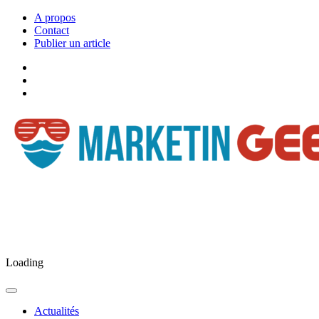
A propos
Contact
Publier un article
Facebook
Marketingeek
Twitter
Marketingeek
Pinterest
Loading
Actualités