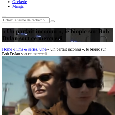
Geekerie
Manga
Rechercher
:
« Un parfait inconnu », le biopic sur Bob
Dylan sort ce mercredi
Home
/
Films & séries
,
Une
/
« Un parfait inconnu », le biopic sur
Bob Dylan sort ce mercredi