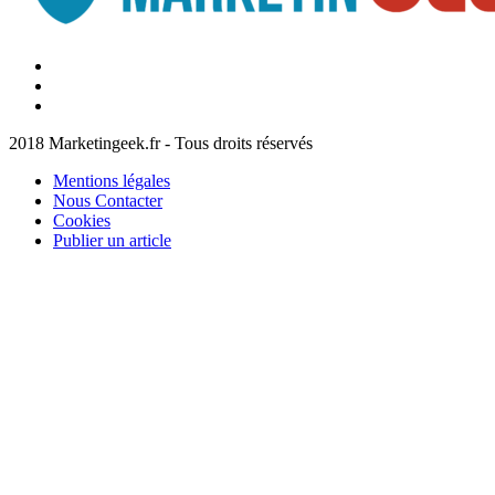
Facebook
Marketingeek
Twitter
Marketingeek
Pinterest
2018 Marketingeek.fr - Tous droits réservés
Mentions légales
Nous Contacter
Cookies
Publier un article