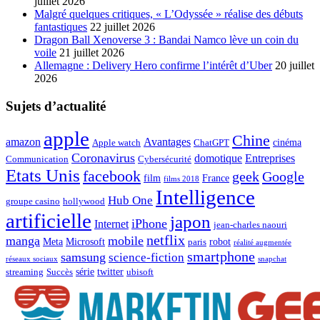
juillet 2026
Malgré quelques critiques, « L’Odyssée » réalise des débuts
fantastiques
22 juillet 2026
Dragon Ball Xenoverse 3 : Bandai Namco lève un coin du
voile
21 juillet 2026
Allemagne : Delivery Hero confirme l’intérêt d’Uber
20 juillet
2026
Sujets d’actualité
apple
Chine
amazon
Avantages
cinéma
Apple watch
ChatGPT
Coronavirus
domotique
Entreprises
Communication
Cybersécurité
Etats Unis
facebook
geek
Google
film
France
films 2018
Intelligence
Hub One
groupe casino
hollywood
artificielle
japon
iPhone
Internet
jean-charles naouri
netflix
manga
mobile
Meta
Microsoft
robot
paris
réalité augmentée
smartphone
samsung
science-fiction
réseaux sociaux
snapchat
série
twitter
streaming
Succès
ubisoft