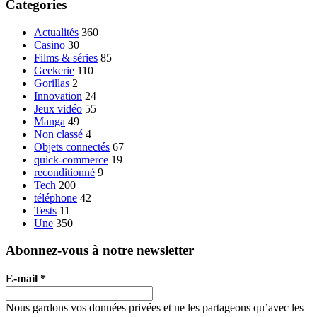
Categories
Actualités
360
Casino
30
Films & séries
85
Geekerie
110
Gorillas
2
Innovation
24
Jeux vidéo
55
Manga
49
Non classé
4
Objets connectés
67
quick-commerce
19
reconditionné
9
Tech
200
téléphone
42
Tests
11
Une
350
Abonnez-vous à notre newsletter
E-mail
*
Nous gardons vos données privées et ne les partageons qu’avec les