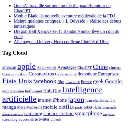
OpenAI travaille sur une famille d’appareils autour de
ChatGPT
Mythic Blade, la nouvelle aventure médiévale de la FDJ
Malgré quelques critiques, « L’Odyssée » réalise des débuts
fantastiques
Dragon Ball Xenoverse 3 : Bandai Namco lève un coin du
voile
Allemagne : Delivery Hero confirme l’intérêt d’Uber
Tag Cloud
apple
Chine
amazon
Avantages
cinéma
Apple watch
ChatGPT
Coronavirus
domotique
Entreprises
Communication
Cybersécurité
Etats Unis
facebook
geek
Google
film
France
films 2018
Intelligence
Hub One
groupe casino
hollywood
artificielle
japon
iPhone
Internet
jean-charles naouri
netflix
manga
mobile
Meta
Microsoft
robot
paris
réalité augmentée
smartphone
samsung
science-fiction
réseaux sociaux
snapchat
série
twitter
streaming
Succès
ubisoft