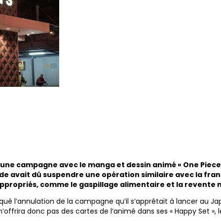
’une campagne avec le manga et dessin animé « One Piece »
ide avait dû suspendre une opération similaire avec la fra
opriés, comme le gaspillage alimentaire et la revente m
é l’annulation de la campagne qu’il s’apprêtait à lancer au Ja
n’offrira donc pas des cartes de l’animé dans ses « Happy Set »