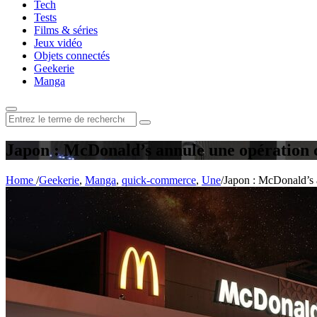
Tech
Tests
Films & séries
Jeux vidéo
Objets connectés
Geekerie
Manga
Rechercher
:
Japon : McDonald’s annule une opération 
Home
/
Geekerie
,
Manga
,
quick-commerce
,
Une
/
Japon : McDonald’s 