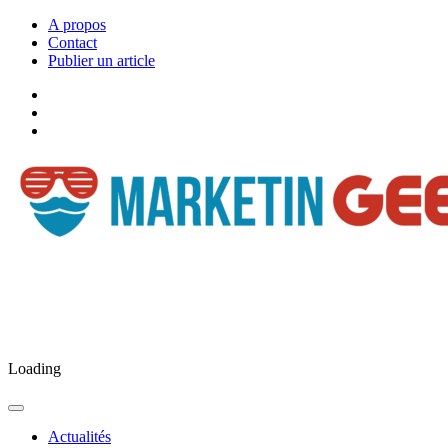
A propos
Contact
Publier un article
Facebook
Marketingeek
Twitter
Marketingeek
Pinterest
Loading
Actualités