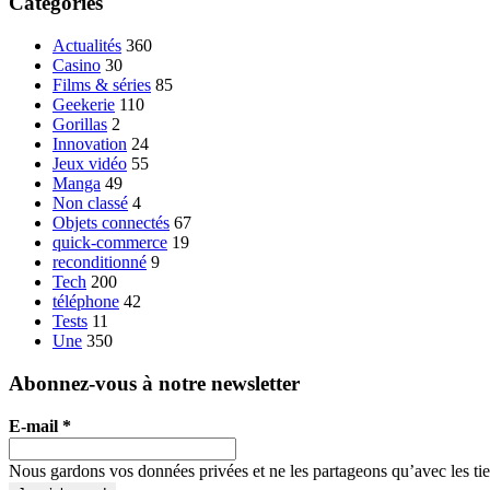
Categories
Actualités
360
Casino
30
Films & séries
85
Geekerie
110
Gorillas
2
Innovation
24
Jeux vidéo
55
Manga
49
Non classé
4
Objets connectés
67
quick-commerce
19
reconditionné
9
Tech
200
téléphone
42
Tests
11
Une
350
Abonnez-vous à notre newsletter
E-mail
*
Nous gardons vos données privées et ne les partageons qu’avec les tier