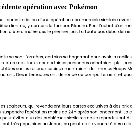
écédente opération avec Pokémon
es après le fiasco d’une opération commerciale similaire avec
on limitée, y compris le fameux Pikachu. Pour l’achat d’un me
ration a été annulée dès le premier jour. La faute aux débordeme
ttente se sont formées, certains se bagarrant pour avoir la meill
 en rupture de stocks car certaines personnes achetaient plusieu
os publiées sur les réseaux sociaux montraient des menus Happy Mea
 restaurant. Des internautes ont dénoncé ce comportement et qu
s scalpeurs, qui revendaient leurs cartes exclusives à des prix 
û suspendre l’opération moins de 24h après son lancement. La c
ur éviter que des problèmes similaires ne se reproduisent à l’
 sont très populaires au Japon, au point de se vendre à des milli