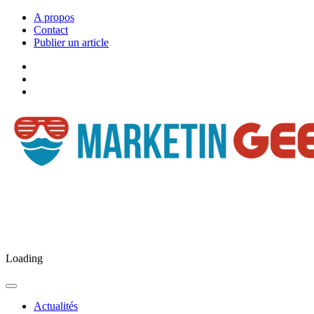
A propos
Contact
Publier un article
Facebook
Marketingeek
Twitter
Marketingeek
Pinterest
Loading
Actualités