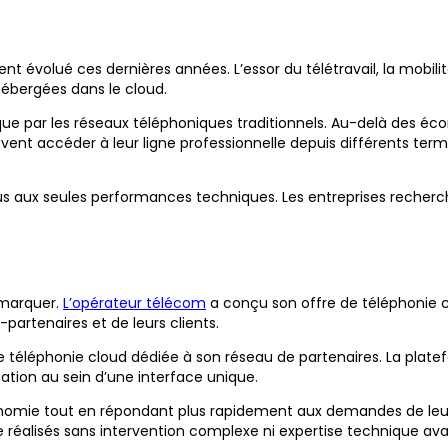
olué ces dernières années. L’essor du télétravail, la mobilité 
hébergées dans le cloud.
t que par les réseaux téléphoniques traditionnels. Au-delà des éco
uvent accéder à leur ligne professionnelle depuis différents term
lus aux seules performances techniques. Les entreprises recherch
émarquer.
L’opérateur télécom
a conçu son offre de téléphonie cl
partenaires et de leurs clients.
e téléphonie cloud dédiée à son réseau de partenaires. La platef
tion au sein d’une interface unique.
omie tout en répondant plus rapidement aux demandes de leurs cl
re réalisés sans intervention complexe ni expertise technique av