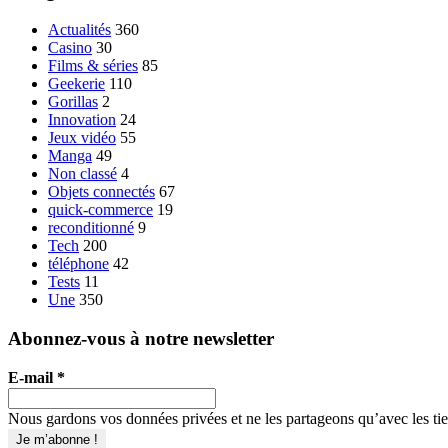
Actualités
360
Casino
30
Films & séries
85
Geekerie
110
Gorillas
2
Innovation
24
Jeux vidéo
55
Manga
49
Non classé
4
Objets connectés
67
quick-commerce
19
reconditionné
9
Tech
200
téléphone
42
Tests
11
Une
350
Abonnez-vous à notre newsletter
E-mail
*
Nous gardons vos données privées et ne les partageons qu’avec les tier