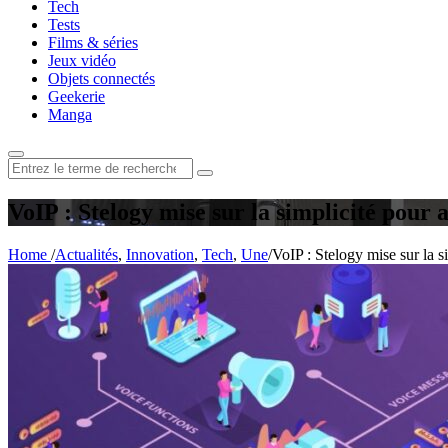
Tech
Tests
Films & séries
Jeux vidéo
Objets connectés
Geekerie
Manga
Rechercher
:
VoIP : Stelogy mise sur la simplicité pour
Home
/
Actualités
,
Innovation
,
Tech
,
Une
/
VoIP : Stelogy mise sur la s