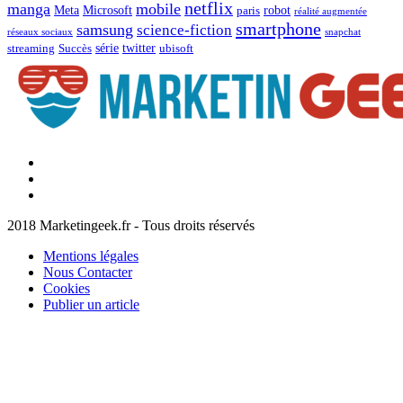
netflix
manga
mobile
Meta
Microsoft
robot
paris
réalité augmentée
smartphone
samsung
science-fiction
réseaux sociaux
snapchat
série
twitter
streaming
Succès
ubisoft
Facebook
Marketingeek
Twitter
Marketingeek
Pinterest
2018 Marketingeek.fr - Tous droits réservés
Mentions légales
Nous Contacter
Cookies
Publier un article