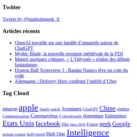
Twitter
Tweets by @marketingeek_fr
Articles récents
OpenAI travaille sur une famille d’appareils autour de
ChatGPT
Mythic Blade, la nouvelle aventure médiévale de la FDJ
Malgré quelques critiques, « L’Odyssée » réalise des débuts
fantastiques
Dragon Ball Xenoverse 3 : Bandai Namco lève un coin du
voile
Allemagne : Delivery Hero confirme l’intérêt d’Uber
Tag Cloud
apple
Chine
amazon
Avantages
cinéma
Apple watch
ChatGPT
Coronavirus
domotique
Entreprises
Communication
Cybersécurité
Etats Unis
facebook
geek
Google
film
France
films 2018
Intelligence
Hub One
groupe casino
hollywood