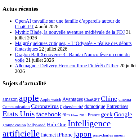
Actus récentes
OpenAI travaille sur une famille d’appareils autour de
ChatGPT
4 août 2026
Mythic Blade, la nouvelle aventure médiévale de la FDJ
31
juillet 2026
Malgré quelques critiques, « L’Odyssée » réalise des débuts
fantastiques
22 juillet 2026
Dragon Ball Xenoverse 3 : Bandai Namco lève un coin du
voile
21 juillet 2026
Allemagne : Delivery Hero confirme l’intérêt d’Uber
20 juillet
2026
Sujets d’actualité
apple
Chine
amazon
Avantages
cinéma
Apple watch
ChatGPT
Coronavirus
domotique
Entreprises
Communication
Cybersécurité
Etats Unis
facebook
geek
Google
film
France
films 2018
Intelligence
Hub One
groupe casino
hollywood
artificielle
japon
iPhone
Internet
jean-charles naouri