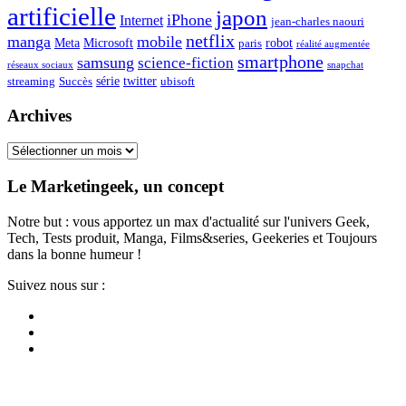
artificielle
japon
iPhone
Internet
jean-charles naouri
netflix
manga
mobile
Meta
Microsoft
robot
paris
réalité augmentée
smartphone
samsung
science-fiction
réseaux sociaux
snapchat
série
twitter
streaming
Succès
ubisoft
Archives
Archives
Le Marketingeek, un concept
Notre but : vous apportez un max d'actualité sur l'univers Geek,
Tech, Tests produit, Manga, Films&series, Geekeries et Toujours
dans la bonne humeur !
Suivez nous sur :