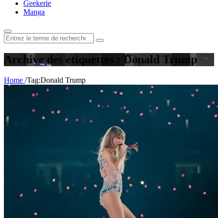
Geekerie
Manga
Rechercher
:
Archive des étiquettes : Donald Trump
Home
/
Tag:
Donald Trump