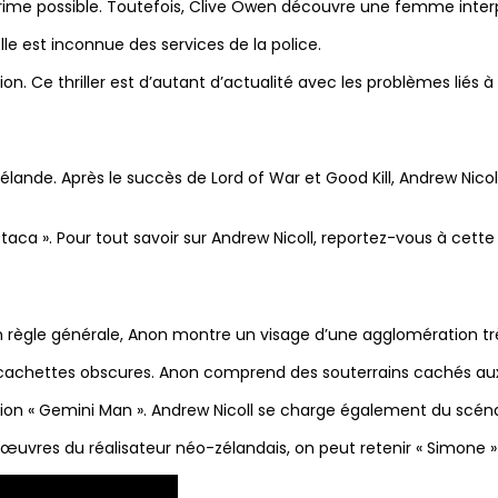
ime possible. Toutefois, Clive Owen découvre une femme interpr
le est inconnue des services de la police.
ition. Ce thriller est d’autant d’actualité avec les problèmes liés 
Zélande. Après le succès de Lord of War et Good Kill, Andrew Nicoll
ca ». Pour tout savoir sur Andrew Nicoll, reportez-vous à cett
En règle générale, Anon montre un visage d’une agglomération t
e des cachettes obscures. Anon comprend des souterrains cachés 
fiction « Gemini Man ». Andrew Nicoll se charge également du scéna
es œuvres du réalisateur néo-zélandais, on peut retenir « Simone