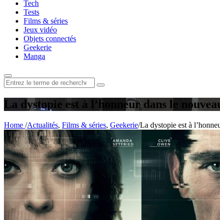
Tech
Tests
Films & séries
Jeux vidéo
Objets connectés
Geekerie
Manga
Rechercher
:
La dystopie est à l’honneur dans le nouvea
Home
/
Actualités
,
Films & séries
,
Geekerie
/
La dystopie est à l’honne