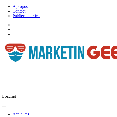
A propos
Contact
Publier un article
Facebook
Marketingeek
Twitter
Marketingeek
Pinterest
Loading
Actualités