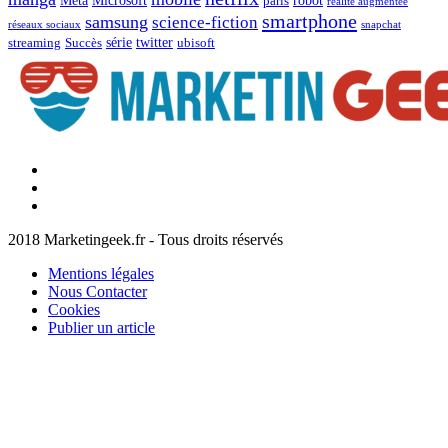
Meta
Microsoft
robot
paris
réalité augmentée
smartphone
samsung
science-fiction
réseaux sociaux
snapchat
série
twitter
streaming
Succès
ubisoft
Facebook
Marketingeek
Twitter
Marketingeek
Pinterest
2018 Marketingeek.fr - Tous droits réservés
Mentions légales
Nous Contacter
Cookies
Publier un article