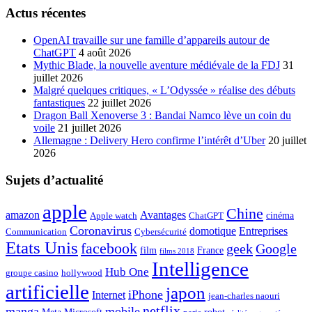
Actus récentes
OpenAI travaille sur une famille d’appareils autour de
ChatGPT
4 août 2026
Mythic Blade, la nouvelle aventure médiévale de la FDJ
31
juillet 2026
Malgré quelques critiques, « L’Odyssée » réalise des débuts
fantastiques
22 juillet 2026
Dragon Ball Xenoverse 3 : Bandai Namco lève un coin du
voile
21 juillet 2026
Allemagne : Delivery Hero confirme l’intérêt d’Uber
20 juillet
2026
Sujets d’actualité
apple
Chine
amazon
Avantages
cinéma
Apple watch
ChatGPT
Coronavirus
domotique
Entreprises
Communication
Cybersécurité
Etats Unis
facebook
geek
Google
film
France
films 2018
Intelligence
Hub One
groupe casino
hollywood
artificielle
japon
iPhone
Internet
jean-charles naouri
netflix
manga
mobile