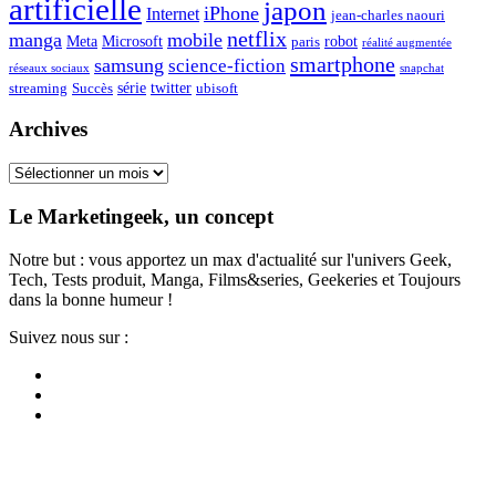
artificielle
japon
iPhone
Internet
jean-charles naouri
netflix
manga
mobile
Meta
Microsoft
robot
paris
réalité augmentée
smartphone
samsung
science-fiction
réseaux sociaux
snapchat
série
twitter
streaming
Succès
ubisoft
Archives
Archives
Le Marketingeek, un concept
Notre but : vous apportez un max d'actualité sur l'univers Geek,
Tech, Tests produit, Manga, Films&series, Geekeries et Toujours
dans la bonne humeur !
Suivez nous sur :