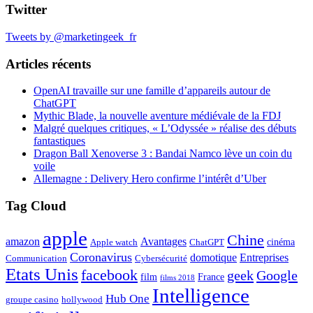
Twitter
Tweets by @marketingeek_fr
Articles récents
OpenAI travaille sur une famille d’appareils autour de
ChatGPT
Mythic Blade, la nouvelle aventure médiévale de la FDJ
Malgré quelques critiques, « L’Odyssée » réalise des débuts
fantastiques
Dragon Ball Xenoverse 3 : Bandai Namco lève un coin du
voile
Allemagne : Delivery Hero confirme l’intérêt d’Uber
Tag Cloud
apple
Chine
amazon
Avantages
cinéma
Apple watch
ChatGPT
Coronavirus
domotique
Entreprises
Communication
Cybersécurité
Etats Unis
facebook
geek
Google
film
France
films 2018
Intelligence
Hub One
groupe casino
hollywood