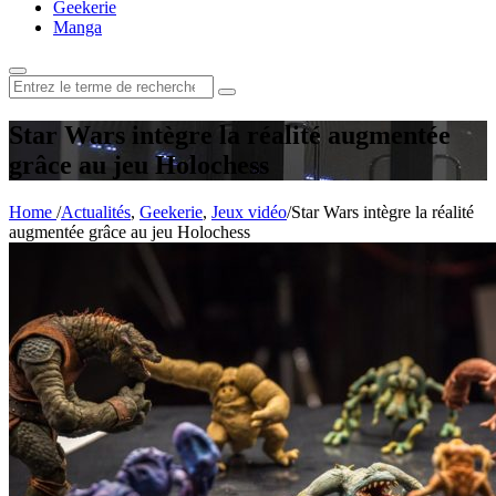
Geekerie
Manga
Rechercher
:
Star Wars intègre la réalité augmentée
grâce au jeu Holochess
Home
/
Actualités
,
Geekerie
,
Jeux vidéo
/
Star Wars intègre la réalité
augmentée grâce au jeu Holochess