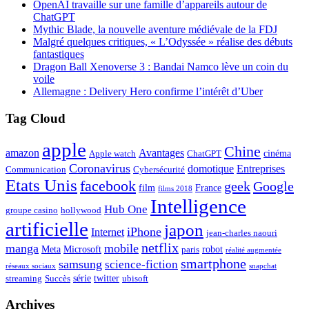
OpenAI travaille sur une famille d’appareils autour de
ChatGPT
Mythic Blade, la nouvelle aventure médiévale de la FDJ
Malgré quelques critiques, « L’Odyssée » réalise des débuts
fantastiques
Dragon Ball Xenoverse 3 : Bandai Namco lève un coin du
voile
Allemagne : Delivery Hero confirme l’intérêt d’Uber
Tag Cloud
apple
Chine
amazon
Avantages
cinéma
Apple watch
ChatGPT
Coronavirus
domotique
Entreprises
Communication
Cybersécurité
Etats Unis
facebook
geek
Google
film
France
films 2018
Intelligence
Hub One
groupe casino
hollywood
artificielle
japon
iPhone
Internet
jean-charles naouri
netflix
manga
mobile
Meta
Microsoft
robot
paris
réalité augmentée
smartphone
samsung
science-fiction
réseaux sociaux
snapchat
série
twitter
streaming
Succès
ubisoft
Archives