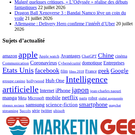
Malgré quelques critiques, « L’Odyssée » réalise des débuts
fantastiques
22 juillet 2026
Dragon Ball Xenoverse 3 : Bandai Namco lève un coin du
voile
21 juillet 2026
Allemagne : Delivery Hero confirme l’intérêt d’Uber
20 juillet
2026
Sujets d’actualité
apple
Chine
amazon
Avantages
cinéma
Apple watch
ChatGPT
Coronavirus
domotique
Entreprises
Communication
Cybersécurité
Etats Unis
facebook
geek
Google
film
France
films 2018
Intelligence
Hub One
groupe casino
hollywood
artificielle
japon
iPhone
Internet
jean-charles naouri
netflix
manga
mobile
Meta
Microsoft
robot
paris
réalité augmentée
smartphone
samsung
science-fiction
réseaux sociaux
snapchat
série
twitter
streaming
Succès
ubisoft