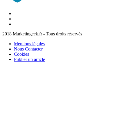
Facebook
Marketingeek
Twitter
Marketingeek
Pinterest
2018 Marketingeek.fr - Tous droits réservés
Mentions légales
Nous Contacter
Cookies
Publier un article