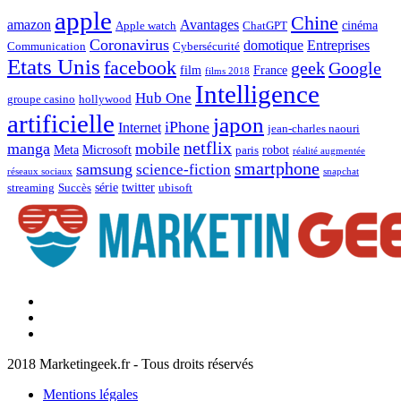
apple
Chine
amazon
Avantages
cinéma
Apple watch
ChatGPT
Coronavirus
domotique
Entreprises
Communication
Cybersécurité
Etats Unis
facebook
geek
Google
film
France
films 2018
Intelligence
Hub One
groupe casino
hollywood
artificielle
japon
iPhone
Internet
jean-charles naouri
netflix
manga
mobile
Meta
Microsoft
robot
paris
réalité augmentée
smartphone
samsung
science-fiction
réseaux sociaux
snapchat
série
twitter
streaming
Succès
ubisoft
Facebook
Marketingeek
Twitter
Marketingeek
Pinterest
2018 Marketingeek.fr - Tous droits réservés
Mentions légales