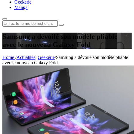
Geekerie
Manga
Rechercher
:
Samsung a dévoilé son modèle pliable
avec le nouveau Galaxy Fold
Home
/
Actualités
,
Geekerie
/
Samsung a dévoilé son modèle pliable
avec le nouveau Galaxy Fold