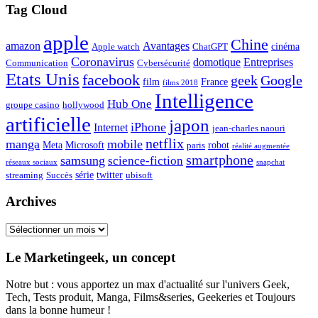
Tag Cloud
apple
Chine
amazon
Avantages
cinéma
Apple watch
ChatGPT
Coronavirus
domotique
Entreprises
Communication
Cybersécurité
Etats Unis
facebook
geek
Google
film
France
films 2018
Intelligence
Hub One
groupe casino
hollywood
artificielle
japon
iPhone
Internet
jean-charles naouri
netflix
manga
mobile
Meta
Microsoft
robot
paris
réalité augmentée
smartphone
samsung
science-fiction
réseaux sociaux
snapchat
série
twitter
streaming
Succès
ubisoft
Archives
Archives
Le Marketingeek, un concept
Notre but : vous apportez un max d'actualité sur l'univers Geek,
Tech, Tests produit, Manga, Films&series, Geekeries et Toujours
dans la bonne humeur !