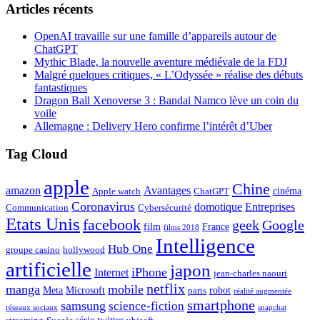
Articles récents
OpenAI travaille sur une famille d’appareils autour de
ChatGPT
Mythic Blade, la nouvelle aventure médiévale de la FDJ
Malgré quelques critiques, « L’Odyssée » réalise des débuts
fantastiques
Dragon Ball Xenoverse 3 : Bandai Namco lève un coin du
voile
Allemagne : Delivery Hero confirme l’intérêt d’Uber
Tag Cloud
apple
Chine
amazon
Avantages
cinéma
Apple watch
ChatGPT
Coronavirus
domotique
Entreprises
Communication
Cybersécurité
Etats Unis
facebook
geek
Google
film
France
films 2018
Intelligence
Hub One
groupe casino
hollywood
artificielle
japon
iPhone
Internet
jean-charles naouri
netflix
manga
mobile
Meta
Microsoft
robot
paris
réalité augmentée
smartphone
samsung
science-fiction
réseaux sociaux
snapchat
série
twitter