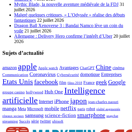
Mythic Blade, la nouvelle aventure médiévale de la FDJ
31
juillet 2026
Malgré quelques critiques, « L’Odyssée » réalise des débuts
fantastiques
22 juillet 2026
Dragon Ball Xenoverse 3 : Bandai Namco lève un coin du
voile
21 juillet 2026
Allemagne : Delivery Hero confirme l’intérêt d’Uber
20 juillet
2026
Sujets d’actualité
apple
Chine
amazon
Avantages
cinéma
Apple watch
ChatGPT
Coronavirus
domotique
Entreprises
Communication
Cybersécurité
Etats Unis
facebook
geek
Google
film
France
films 2018
Intelligence
Hub One
groupe casino
hollywood
artificielle
japon
iPhone
Internet
jean-charles naouri
netflix
manga
mobile
Meta
Microsoft
robot
paris
réalité augmentée
smartphone
samsung
science-fiction
réseaux sociaux
snapchat
série
twitter
streaming
Succès
ubisoft