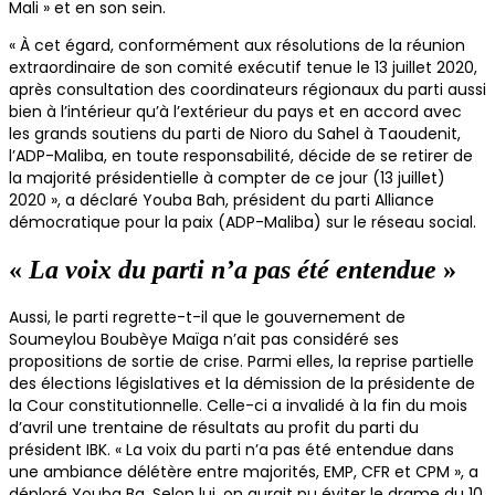
Mali » et en son sein.
« À cet égard, conformément aux résolutions de la réunion
extraordinaire de son comité exécutif tenue le 13 juillet 2020,
après consultation des coordinateurs régionaux du parti aussi
bien à l’intérieur qu’à l’extérieur du pays et en accord avec
les grands soutiens du parti de Nioro du Sahel à Taoudenit,
l’ADP-Maliba, en toute responsabilité, décide de se retirer de
la majorité présidentielle à compter de ce jour (13 juillet)
2020 », a déclaré Youba Bah, président du parti Alliance
démocratique pour la paix (ADP-Maliba) sur le réseau social.
«
La voix du parti n’a pas été entendue
»
Aussi, le parti regrette-t-il que le gouvernement de
Soumeylou Boubèye Maïga n’ait pas considéré ses
propositions de sortie de crise. Parmi elles, la reprise partielle
des élections législatives et la démission de la présidente de
la Cour constitutionnelle. Celle-ci a invalidé à la fin du mois
d’avril une trentaine de résultats au profit du parti du
président IBK. « La voix du parti n’a pas été entendue dans
une ambiance délétère entre majorités, EMP, CFR et CPM », a
déploré Youba Ba. Selon lui, on aurait pu éviter le drame du 10