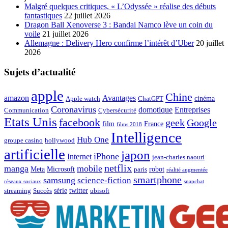
Malgré quelques critiques, « L’Odyssée » réalise des débuts
fantastiques
22 juillet 2026
Dragon Ball Xenoverse 3 : Bandai Namco lève un coin du
voile
21 juillet 2026
Allemagne : Delivery Hero confirme l’intérêt d’Uber
20 juillet
2026
Sujets d’actualité
apple
Chine
amazon
Avantages
cinéma
Apple watch
ChatGPT
Coronavirus
domotique
Entreprises
Communication
Cybersécurité
Etats Unis
facebook
geek
Google
film
France
films 2018
Intelligence
Hub One
groupe casino
hollywood
artificielle
japon
iPhone
Internet
jean-charles naouri
netflix
manga
mobile
Meta
Microsoft
robot
paris
réalité augmentée
smartphone
samsung
science-fiction
réseaux sociaux
snapchat
série
twitter
streaming
Succès
ubisoft