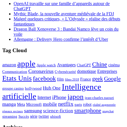
OpenAI travaille sur une famille d’appareils autour de
ChatGPT
Mythic Blade, la nouvelle aventure médiévale de la FDJ
Malgré quelques critiques, « L’Odyssée » réalise des débuts
fantastiques
Dragon Ball Xenoverse 3 : Bandai Namco lève un coin du
voile
Allemagne : Delivery Hero confirme l’intérêt d’Uber
Tag Cloud
apple
Chine
amazon
Avantages
cinéma
Apple watch
ChatGPT
Coronavirus
domotique
Entreprises
Communication
Cybersécurité
Etats Unis
facebook
geek
Google
film
France
films 2018
Intelligence
Hub One
groupe casino
hollywood
artificielle
japon
iPhone
Internet
jean-charles naouri
netflix
manga
mobile
Meta
Microsoft
robot
paris
réalité augmentée
smartphone
samsung
science-fiction
réseaux sociaux
snapchat
série
twitter
streaming
Succès
ubisoft