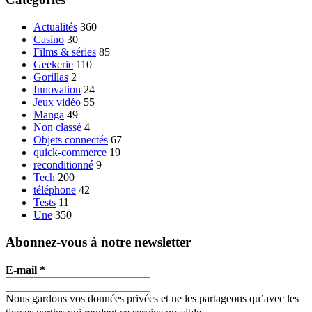
Actualités
360
Casino
30
Films & séries
85
Geekerie
110
Gorillas
2
Innovation
24
Jeux vidéo
55
Manga
49
Non classé
4
Objets connectés
67
quick-commerce
19
reconditionné
9
Tech
200
téléphone
42
Tests
11
Une
350
Abonnez-vous à notre newsletter
E-mail
*
Nous gardons vos données privées et ne les partageons qu’avec les