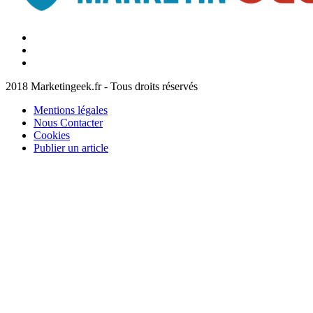
Facebook
Marketingeek
Twitter
Marketingeek
Pinterest
2018 Marketingeek.fr - Tous droits réservés
Mentions légales
Nous Contacter
Cookies
Publier un article