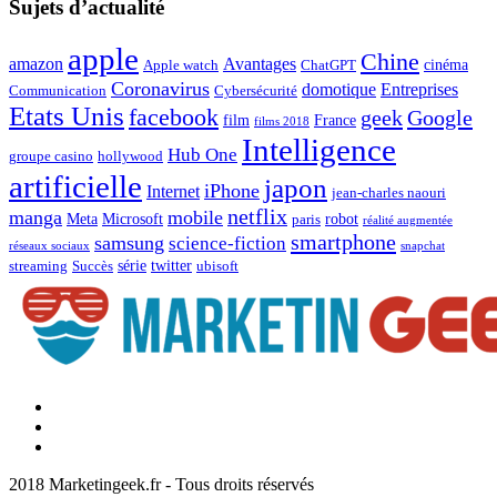
Sujets d’actualité
apple
Chine
amazon
Avantages
cinéma
Apple watch
ChatGPT
Coronavirus
domotique
Entreprises
Communication
Cybersécurité
Etats Unis
facebook
geek
Google
film
France
films 2018
Intelligence
Hub One
groupe casino
hollywood
artificielle
japon
iPhone
Internet
jean-charles naouri
netflix
manga
mobile
Meta
Microsoft
robot
paris
réalité augmentée
smartphone
samsung
science-fiction
réseaux sociaux
snapchat
série
twitter
streaming
Succès
ubisoft
Facebook
Marketingeek
Twitter
Marketingeek
Pinterest
2018 Marketingeek.fr - Tous droits réservés