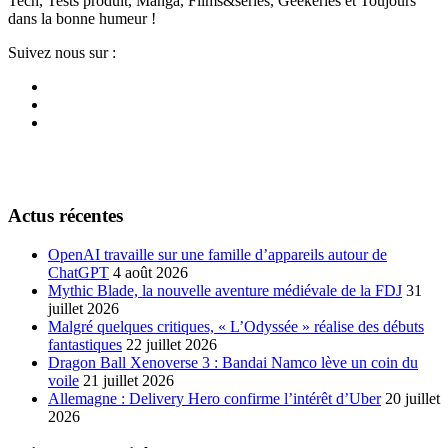
Tech, Tests produit, Manga, Films&series, Geekeries et Toujours
dans la bonne humeur !
Suivez nous sur :
Actus récentes
OpenAI travaille sur une famille d’appareils autour de
ChatGPT
4 août 2026
Mythic Blade, la nouvelle aventure médiévale de la FDJ
31
juillet 2026
Malgré quelques critiques, « L’Odyssée » réalise des débuts
fantastiques
22 juillet 2026
Dragon Ball Xenoverse 3 : Bandai Namco lève un coin du
voile
21 juillet 2026
Allemagne : Delivery Hero confirme l’intérêt d’Uber
20 juillet
2026