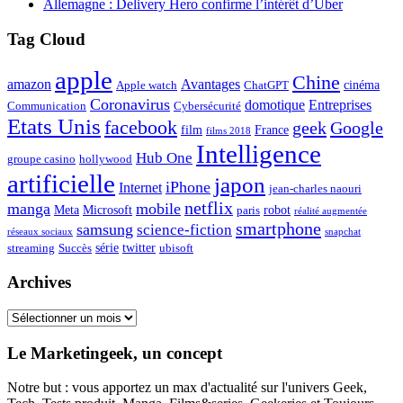
Allemagne : Delivery Hero confirme l’intérêt d’Uber
Tag Cloud
apple
Chine
amazon
Avantages
cinéma
Apple watch
ChatGPT
Coronavirus
domotique
Entreprises
Communication
Cybersécurité
Etats Unis
facebook
geek
Google
film
France
films 2018
Intelligence
Hub One
groupe casino
hollywood
artificielle
japon
iPhone
Internet
jean-charles naouri
netflix
manga
mobile
Meta
Microsoft
robot
paris
réalité augmentée
smartphone
samsung
science-fiction
réseaux sociaux
snapchat
série
twitter
streaming
Succès
ubisoft
Archives
Archives
Le Marketingeek, un concept
Notre but : vous apportez un max d'actualité sur l'univers Geek,