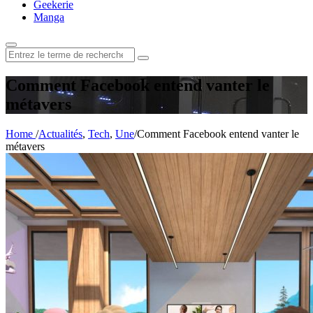
Geekerie
Manga
Rechercher
:
Comment Facebook entend vanter le
métavers
Home
/
Actualités
,
Tech
,
Une
/
Comment Facebook entend vanter le
métavers