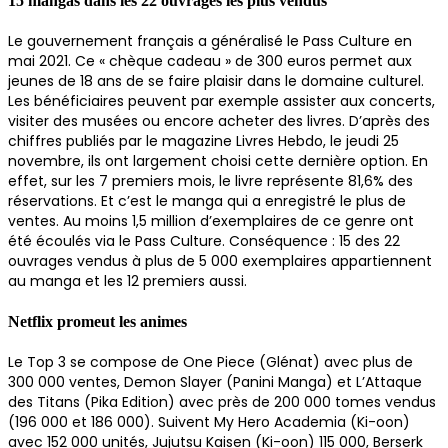
15 mangas dans les 22 ouvrages les plus vendus
Le gouvernement français a généralisé le Pass Culture en
mai 2021. Ce « chèque cadeau » de 300 euros permet aux
jeunes de 18 ans de se faire plaisir dans le domaine culturel.
Les bénéficiaires peuvent par exemple assister aux concerts,
visiter des musées ou encore acheter des livres. D’après des
chiffres publiés par le magazine Livres Hebdo, le jeudi 25
novembre, ils ont largement choisi cette dernière option. En
effet, sur les 7 premiers mois, le livre représente 81,6% des
réservations. Et c’est le manga qui a enregistré le plus de
ventes. Au moins 1,5 million d’exemplaires de ce genre ont
été écoulés via le Pass Culture. Conséquence : 15 des 22
ouvrages vendus à plus de 5 000 exemplaires appartiennent
au manga et les 12 premiers aussi.
Netflix promeut les animes
Le Top 3 se compose de One Piece (Glénat) avec plus de
300 000 ventes, Demon Slayer (Panini Manga) et L’Attaque
des Titans (Pika Edition) avec près de 200 000 tomes vendus
(196 000 et 186 000). Suivent My Hero Academia (Ki-oon)
avec 152 000 unités, Jujutsu Kaisen (Ki-oon) 115 000, Berserk