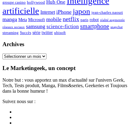
Intelligence
Hub One
groupe casino
hollywood
artificielle
japon
iPhone
Internet
jean-charles naouri
netflix
manga
mobile
Meta
Microsoft
robot
paris
réalité augmentée
smartphone
samsung
science-fiction
réseaux sociaux
snapchat
série
twitter
streaming
Succès
ubisoft
Archives
Archives
Le Marketingeek, un concept
Notre but : vous apportez un max d'actualité sur l'univers Geek,
Tech, Tests produit, Manga, Films&series, Geekeries et Toujours
dans la bonne humeur !
Suivez nous sur :