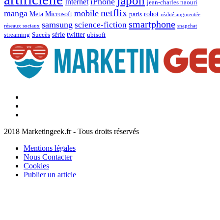
japon
iPhone
Internet
jean-charles naouri
netflix
manga
mobile
Meta
Microsoft
robot
paris
réalité augmentée
smartphone
samsung
science-fiction
réseaux sociaux
snapchat
série
twitter
streaming
Succès
ubisoft
Facebook
Marketingeek
Twitter
Marketingeek
Pinterest
2018 Marketingeek.fr - Tous droits réservés
Mentions légales
Nous Contacter
Cookies
Publier un article