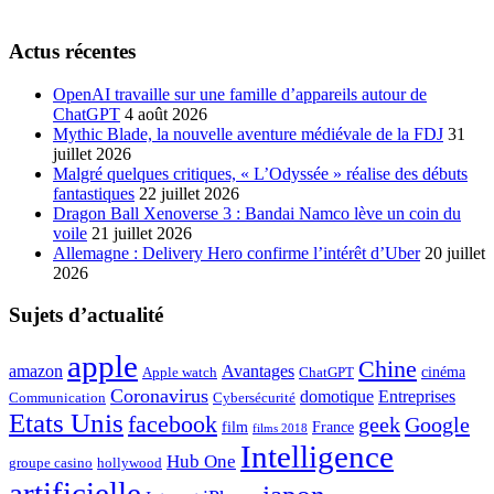
Actus récentes
OpenAI travaille sur une famille d’appareils autour de
ChatGPT
4 août 2026
Mythic Blade, la nouvelle aventure médiévale de la FDJ
31
juillet 2026
Malgré quelques critiques, « L’Odyssée » réalise des débuts
fantastiques
22 juillet 2026
Dragon Ball Xenoverse 3 : Bandai Namco lève un coin du
voile
21 juillet 2026
Allemagne : Delivery Hero confirme l’intérêt d’Uber
20 juillet
2026
Sujets d’actualité
apple
Chine
amazon
Avantages
cinéma
Apple watch
ChatGPT
Coronavirus
domotique
Entreprises
Communication
Cybersécurité
Etats Unis
facebook
geek
Google
film
France
films 2018
Intelligence
Hub One
groupe casino
hollywood
artificielle