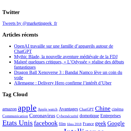
Twitter
Tweets by @marketingeek_fr
Articles récents
OpenAI travaille sur une famille d’appareils autour de
ChatGPT
Mythic Blade, la nouvelle aventure médiévale de la FDJ
Malgré quelques critiques, « L’Odyssée » réalise des débuts
fantastiques
Dragon Ball Xenoverse 3 : Bandai Namco lève un coin du
voile
Allemagne : Delivery Hero confirme l’intérêt d’Uber
Tag Cloud
apple
Chine
amazon
Avantages
cinéma
Apple watch
ChatGPT
Coronavirus
domotique
Entreprises
Communication
Cybersécurité
Etats Unis
facebook
geek
Google
film
France
films 2018