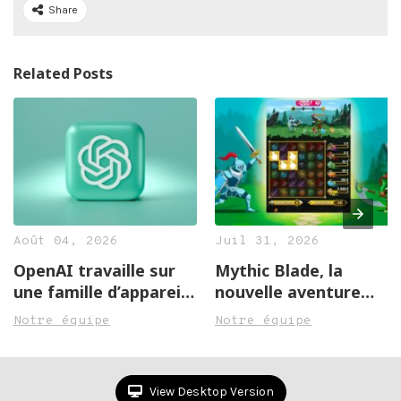
Share
Related Posts
Août 04, 2026
Juil 31, 2026
OpenAI travaille sur
Mythic Blade, la
une famille d’appareils
nouvelle aventure
autour de ChatGPT
médiévale de la FDJ
Notre équipe
Notre équipe
View Desktop Version