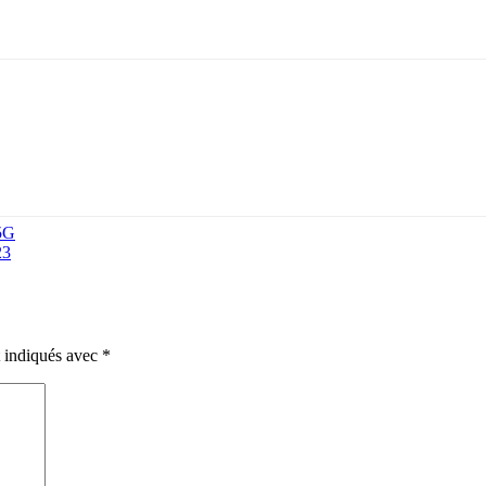
 5G
23
t indiqués avec
*