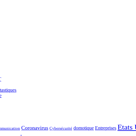
T
tastiques
e
Etats
Coronavirus
domotique
Entreprises
munication
Cybersécurité