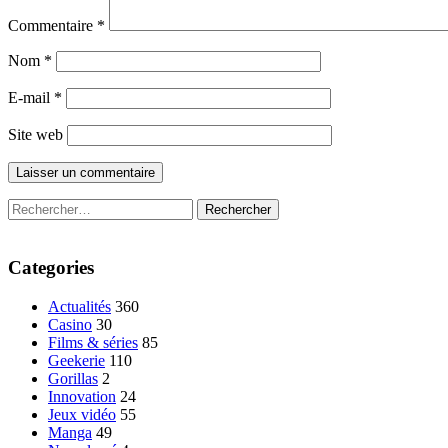
Commentaire
*
Nom
*
E-mail
*
Site web
Rechercher :
Categories
Actualités
360
Casino
30
Films & séries
85
Geekerie
110
Gorillas
2
Innovation
24
Jeux vidéo
55
Manga
49