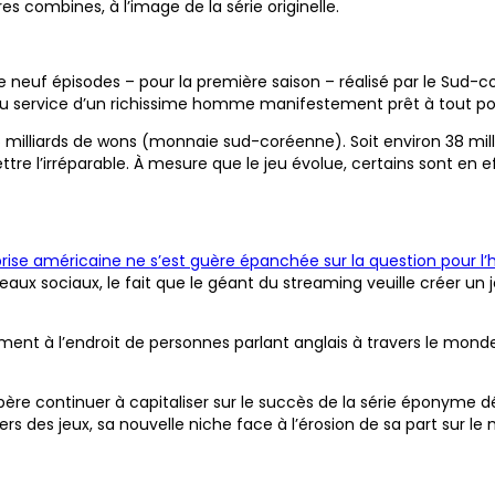
 combines, à l’image de la série originelle.
neuf épisodes – pour la première saison – réalisé par le Sud-
 service d’un richissime homme manifestement prêt à tout pour 
milliards de wons (monnaie sud-coréenne). Soit environ 38 millio
ettre l’irréparable. À mesure que le jeu évolue, certains sont en
prise américaine ne s’est guère épanchée sur la question pour l’
aux sociaux, le fait que le géant du streaming veuille créer un j
rutement à l’endroit de personnes parlant anglais à travers le mo
ère continuer à capitaliser sur le succès de la série éponyme dé
ivers des jeux, sa nouvelle niche face à l’érosion de sa part sur 