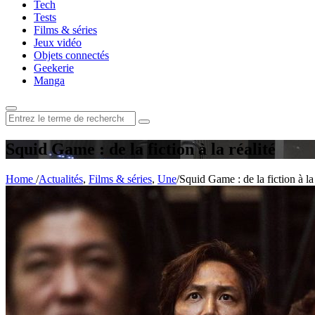
Tech
Tests
Films & séries
Jeux vidéo
Objets connectés
Geekerie
Manga
Rechercher
:
Squid Game : de la fiction à la réalité
Home
/
Actualités
,
Films & séries
,
Une
/
Squid Game : de la fiction à la 