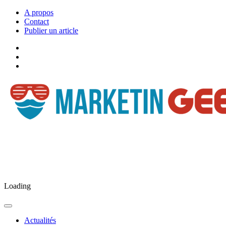
A propos
Contact
Publier un article
Facebook
Marketingeek
Twitter
Marketingeek
Pinterest
Loading
Actualités