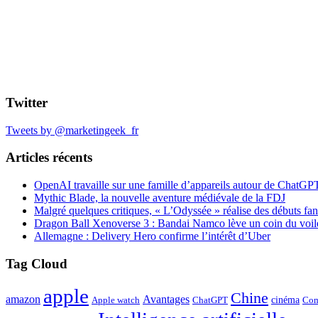
Twitter
Tweets by @marketingeek_fr
Articles récents
OpenAI travaille sur une famille d’appareils autour de ChatGP
Mythic Blade, la nouvelle aventure médiévale de la FDJ
Malgré quelques critiques, « L’Odyssée » réalise des débuts fan
Dragon Ball Xenoverse 3 : Bandai Namco lève un coin du voil
Allemagne : Delivery Hero confirme l’intérêt d’Uber
Tag Cloud
apple
Chine
amazon
Avantages
cinéma
Apple watch
ChatGPT
Com