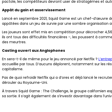
pactole, les compétiteurs devront user de stratagèmes et autres
Appât du gain et asservissement
Lancé en septembre 2021, Squid Game est un chef-d’œuvre de 
appâtées dans un jeu de survie par une sombre organisation au
Les joueurs sont effet mis en compétition pour décrocher 4,56 
ils ont tous des difficultés financières –, les poussent à comm
des meurtres.
Casting ouvert aux Anglophones
En sera-t-il de même pour le jeu annoncé par Netflix ?
L’entre
accueillie par tous. D’aucuns déplorent, notamment sur les rése
capitalisme.
Pas de quoi refroidir Netflix qui a d’ores et déjà lancé le rec
dérouler au Royaume-Uni.
À travers Squid Game : The Challenge, le groupe californien esp
sa sortie. Il s’agit également de s’investir davantage dans l’un