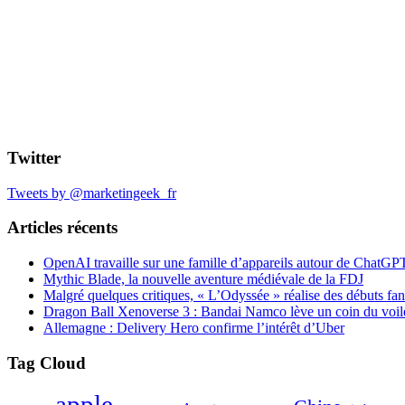
Twitter
Tweets by @marketingeek_fr
Articles récents
OpenAI travaille sur une famille d’appareils autour de ChatGP
Mythic Blade, la nouvelle aventure médiévale de la FDJ
Malgré quelques critiques, « L’Odyssée » réalise des débuts fan
Dragon Ball Xenoverse 3 : Bandai Namco lève un coin du voil
Allemagne : Delivery Hero confirme l’intérêt d’Uber
Tag Cloud
apple