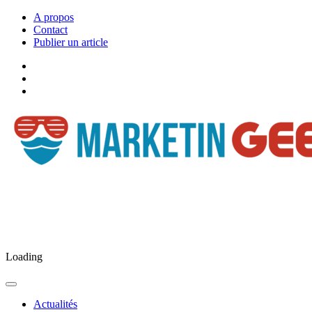
A propos
Contact
Publier un article
Facebook
Marketingeek
Twitter
Marketingeek
Pinterest
Loading
Actualités