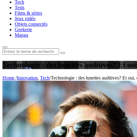
Tech
Tests
Films & séries
Jeux vidéo
Objets connectés
Geekerie
Manga
Rechercher
:
Technologie : des lunettes auditives? Et oui,
Home
/
Innovation
,
Tech
/
Technologie : des lunettes auditives? Et oui, 