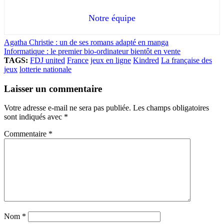
Notre équipe
Agatha Christie : un de ses romans adapté en manga
Informatique : le premier bio-ordinateur bientôt en vente
TAGS:
FDJ united
France
jeux en ligne
Kindred
La française des
jeux
lotterie nationale
Laisser un commentaire
Votre adresse e-mail ne sera pas publiée.
Les champs obligatoires
sont indiqués avec
*
Commentaire
*
Nom
*