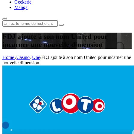
Geekerie
Manga
Rechercher
:
FDJ ajoute à son nom United pour
incarner une nouvelle dimension
Home
/
Casino
,
Une
/
FDJ ajoute à son nom United pour incarner une
nouvelle dimension