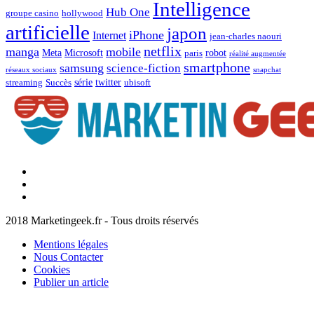
Intelligence
Hub One
groupe casino
hollywood
artificielle
japon
iPhone
Internet
jean-charles naouri
netflix
manga
mobile
Meta
Microsoft
robot
paris
réalité augmentée
smartphone
samsung
science-fiction
réseaux sociaux
snapchat
série
twitter
streaming
Succès
ubisoft
Facebook
Marketingeek
Twitter
Marketingeek
Pinterest
2018 Marketingeek.fr - Tous droits réservés
Mentions légales
Nous Contacter
Cookies
Publier un article