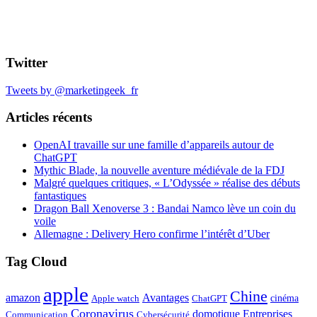
Twitter
Tweets by @marketingeek_fr
Articles récents
OpenAI travaille sur une famille d’appareils autour de
ChatGPT
Mythic Blade, la nouvelle aventure médiévale de la FDJ
Malgré quelques critiques, « L’Odyssée » réalise des débuts
fantastiques
Dragon Ball Xenoverse 3 : Bandai Namco lève un coin du
voile
Allemagne : Delivery Hero confirme l’intérêt d’Uber
Tag Cloud
apple
Chine
amazon
Avantages
cinéma
Apple watch
ChatGPT
Coronavirus
domotique
Entreprises
Communication
Cybersécurité