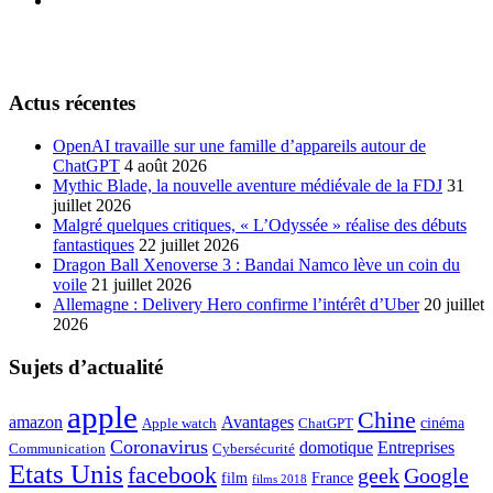
Actus récentes
OpenAI travaille sur une famille d’appareils autour de
ChatGPT
4 août 2026
Mythic Blade, la nouvelle aventure médiévale de la FDJ
31
juillet 2026
Malgré quelques critiques, « L’Odyssée » réalise des débuts
fantastiques
22 juillet 2026
Dragon Ball Xenoverse 3 : Bandai Namco lève un coin du
voile
21 juillet 2026
Allemagne : Delivery Hero confirme l’intérêt d’Uber
20 juillet
2026
Sujets d’actualité
apple
Chine
amazon
Avantages
cinéma
Apple watch
ChatGPT
Coronavirus
domotique
Entreprises
Communication
Cybersécurité
Etats Unis
facebook
geek
Google
film
France
films 2018