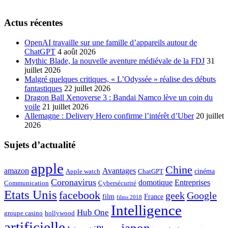
Actus récentes
OpenAI travaille sur une famille d’appareils autour de
ChatGPT
4 août 2026
Mythic Blade, la nouvelle aventure médiévale de la FDJ
31
juillet 2026
Malgré quelques critiques, « L’Odyssée » réalise des débuts
fantastiques
22 juillet 2026
Dragon Ball Xenoverse 3 : Bandai Namco lève un coin du
voile
21 juillet 2026
Allemagne : Delivery Hero confirme l’intérêt d’Uber
20 juillet
2026
Sujets d’actualité
apple
Chine
amazon
Avantages
cinéma
Apple watch
ChatGPT
Coronavirus
domotique
Entreprises
Communication
Cybersécurité
Etats Unis
facebook
geek
Google
film
France
films 2018
Intelligence
Hub One
groupe casino
hollywood
artificielle
japon