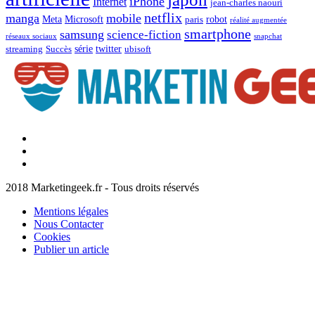
iPhone
Internet
jean-charles naouri
netflix
manga
mobile
Meta
Microsoft
robot
paris
réalité augmentée
smartphone
samsung
science-fiction
réseaux sociaux
snapchat
série
twitter
streaming
Succès
ubisoft
Facebook
Marketingeek
Twitter
Marketingeek
Pinterest
2018 Marketingeek.fr - Tous droits réservés
Mentions légales
Nous Contacter
Cookies
Publier un article