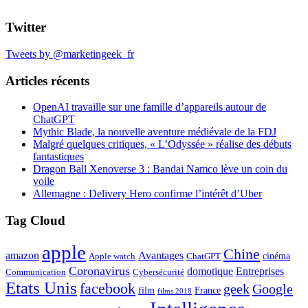
Twitter
Tweets by @marketingeek_fr
Articles récents
OpenAI travaille sur une famille d’appareils autour de
ChatGPT
Mythic Blade, la nouvelle aventure médiévale de la FDJ
Malgré quelques critiques, « L’Odyssée » réalise des débuts
fantastiques
Dragon Ball Xenoverse 3 : Bandai Namco lève un coin du
voile
Allemagne : Delivery Hero confirme l’intérêt d’Uber
Tag Cloud
apple
Chine
amazon
Avantages
cinéma
Apple watch
ChatGPT
Coronavirus
domotique
Entreprises
Communication
Cybersécurité
Etats Unis
facebook
geek
Google
film
France
films 2018