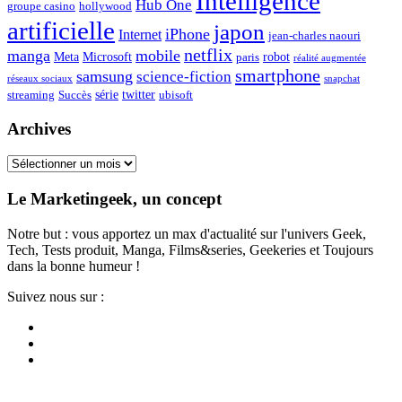
Intelligence
Hub One
groupe casino
hollywood
artificielle
japon
iPhone
Internet
jean-charles naouri
netflix
manga
mobile
Meta
Microsoft
robot
paris
réalité augmentée
smartphone
samsung
science-fiction
réseaux sociaux
snapchat
série
twitter
streaming
Succès
ubisoft
Archives
Archives
Le Marketingeek, un concept
Notre but : vous apportez un max d'actualité sur l'univers Geek,
Tech, Tests produit, Manga, Films&series, Geekeries et Toujours
dans la bonne humeur !
Suivez nous sur :