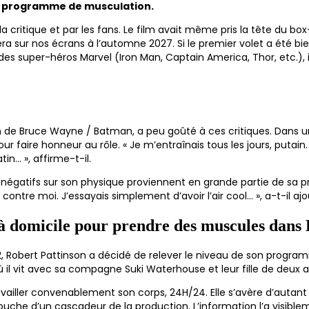
son programme de musculation.
a critique et par les fans. Le film avait même pris la tête du b
ur nos écrans à l’automne 2027. Si le premier volet a été bien
es super-héros Marvel (Iron Man, Captain America, Thor, etc.), 
on de Bruce Wayne / Batman, a peu goûté à ces critiques. Dans un
faire honneur au rôle. « Je m’entraînais tous les jours, putain. 
in… », affirme-t-il.
négatifs sur son physique proviennent en grande partie de sa propr
é contre moi. J’essayais simplement d’avoir l’air cool… », a-t-il ajo
m à domicile pour prendre des muscules dans
2, Robert Pattinson a décidé de relever le niveau de son programm
où il vit avec sa compagne Suki Waterhouse et leur fille de deux a
availler convenablement son corps, 24H/24. Elle s’avère d’autant
a bouche d’un cascadeur de la production. L’information l’a visib