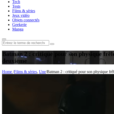
Tech
Tests
Films & séries
Jeux vidéo
Objets connectés
Geekerie
Manga
Rechercher
:
Batman 2 : critiqué pour son physique frêl
deuxième
Home
/
Films & séries
,
Une
/
Batman 2 : critiqué pour son physique frêl