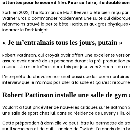
attentes pour le second film. Pour se faire, il a doublé 
Sorti en 2022, The Batman de Matt Reeves a été bien reçu par l
Warner Bros à commander rapidement une suite qui débarquera s
néanmoins trouvé la petite bête. Habitués aux gros physiques d
incarner le Dark Knight.
« Je m’entraînais tous les jours, putain »
Robert Pattinson, qui croyait avoir offert une excellente versi
assure avoir donné de sa personne durant la pré-production pour 
muscu… Je m’entraînais deux fois par jour, vers 3 heures du mat
L’interprète du chevalier noir croit aussi que les commentaires 
interview que je n’aimais pas aller à la salle et ça s’est retourn
Robert Pattinson installe une salle de gy
Voulant à tout prix éviter de nouvelles critiques sur le Batman 
une salle de sport chez lui, dans sa résidence de Beverly Hills, 
Cette préparation à domicile va peut-être lui permettre de tr
sur 11 semaines et de nuit. L’ancien de Twilight l’a appris de l