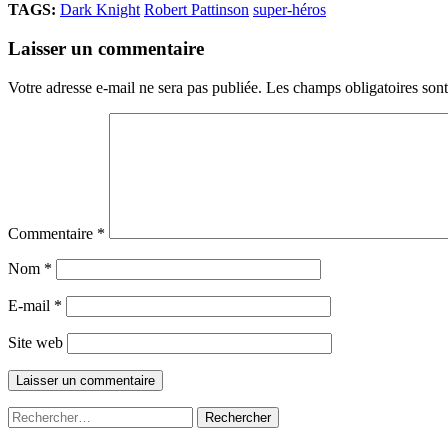
TAGS:
Dark Knight
Robert Pattinson
super-héros
Laisser un commentaire
Votre adresse e-mail ne sera pas publiée.
Les champs obligatoires son
Commentaire
*
Nom
*
E-mail
*
Site web
Rechercher :