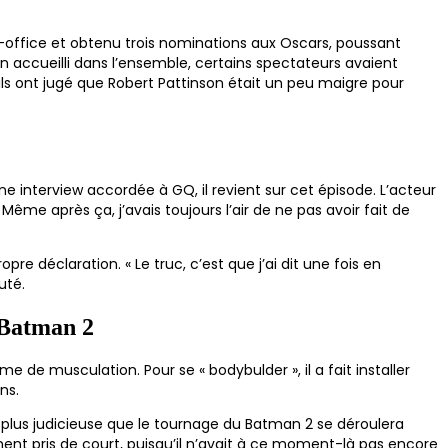
ox-office et obtenu trois nominations aux Oscars, poussant
 accueilli dans l’ensemble, certains spectateurs avaient
ils ont jugé que Robert Pattinson était un peu maigre pour
e interview accordée à GQ, il revient sur cet épisode. L’acteur
Même après ça, j’avais toujours l’air de ne pas avoir fait de
e déclaration. « Le truc, c’est que j’ai dit une fois en
uté.
 Batman 2
e de musculation. Pour se « bodybulder », il a fait installer
ns.
 plus judicieuse que le tournage du Batman 2 se déroulera
lement pris de court, puisqu’il n’avait à ce moment-là pas encore