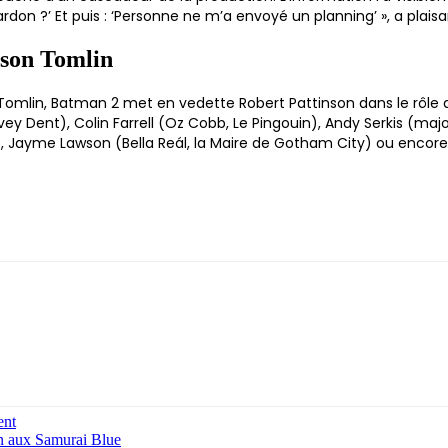
‘Pardon ?’ Et puis : ‘Personne ne m’a envoyé un planning’ », a plai
tson Tomlin
Tomlin, Batman 2 met en vedette Robert Pattinson dans le rôle 
vey Dent), Colin Farrell (Oz Cobb, Le Pingouin), Andy Serkis (
 Jayme Lawson (Bella Reál, la Maire de Gotham City) ou encore 
ent
n aux Samurai Blue