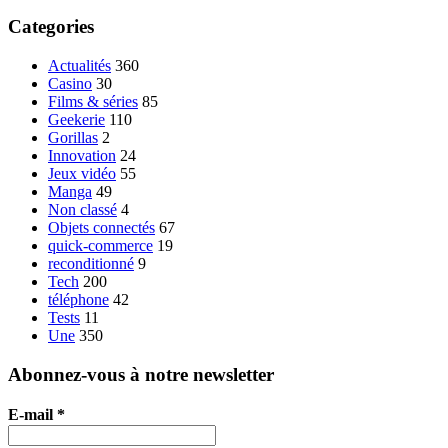
Categories
Actualités
360
Casino
30
Films & séries
85
Geekerie
110
Gorillas
2
Innovation
24
Jeux vidéo
55
Manga
49
Non classé
4
Objets connectés
67
quick-commerce
19
reconditionné
9
Tech
200
téléphone
42
Tests
11
Une
350
Abonnez-vous à notre newsletter
E-mail
*