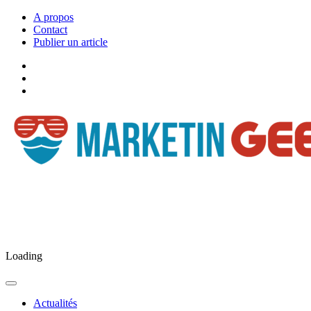
A propos
Contact
Publier un article
Facebook
Marketingeek
Twitter
Marketingeek
Pinterest
Loading
Actualités