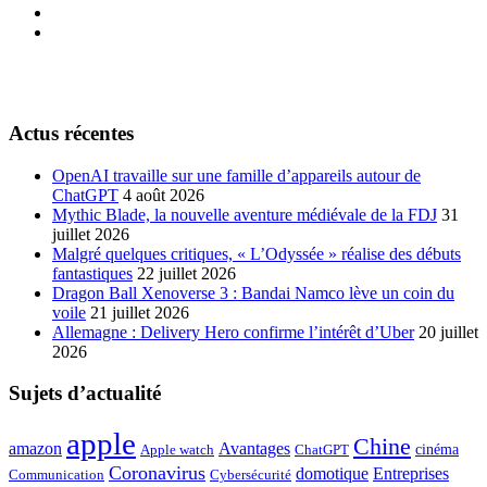
Actus récentes
OpenAI travaille sur une famille d’appareils autour de
ChatGPT
4 août 2026
Mythic Blade, la nouvelle aventure médiévale de la FDJ
31
juillet 2026
Malgré quelques critiques, « L’Odyssée » réalise des débuts
fantastiques
22 juillet 2026
Dragon Ball Xenoverse 3 : Bandai Namco lève un coin du
voile
21 juillet 2026
Allemagne : Delivery Hero confirme l’intérêt d’Uber
20 juillet
2026
Sujets d’actualité
apple
Chine
amazon
Avantages
cinéma
Apple watch
ChatGPT
Coronavirus
domotique
Entreprises
Communication
Cybersécurité