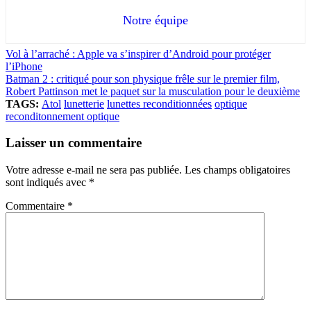
Notre équipe
Vol à l’arraché : Apple va s’inspirer d’Android pour protéger
l’iPhone
Batman 2 : critiqué pour son physique frêle sur le premier film,
Robert Pattinson met le paquet sur la musculation pour le deuxième
TAGS:
Atol
lunetterie
lunettes reconditionnées
optique
reconditonnement optique
Laisser un commentaire
Votre adresse e-mail ne sera pas publiée.
Les champs obligatoires
sont indiqués avec
*
Commentaire
*