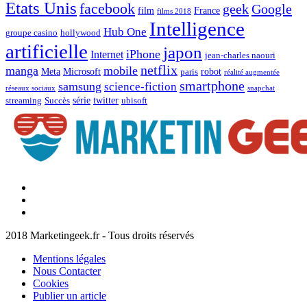
Etats Unis
facebook
geek
Google
film
France
films 2018
Intelligence
Hub One
groupe casino
hollywood
artificielle
japon
iPhone
Internet
jean-charles naouri
netflix
manga
mobile
Meta
Microsoft
robot
paris
réalité augmentée
smartphone
samsung
science-fiction
réseaux sociaux
snapchat
série
twitter
streaming
Succès
ubisoft
Facebook
Marketingeek
Twitter
Marketingeek
Pinterest
2018 Marketingeek.fr - Tous droits réservés
Mentions légales
Nous Contacter
Cookies
Publier un article