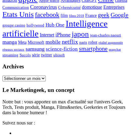
amazon
Avantages
cinéma
Apple watch
ChatGPT
Coronavirus
domotique
Entreprises
Communication
Cybersécurité
Etats Unis
facebook
geek
Google
film
France
films 2018
Intelligence
Hub One
groupe casino
hollywood
artificielle
japon
iPhone
Internet
jean-charles naouri
netflix
manga
mobile
Meta
Microsoft
robot
paris
réalité augmentée
smartphone
samsung
science-fiction
réseaux sociaux
snapchat
série
twitter
streaming
Succès
ubisoft
Archives
Archives
Le Marketingeek, un concept
Notre but : vous apportez un max d'actualité sur l'univers Geek,
Tech, Tests produit, Manga, Films&series, Geekeries et Toujours
dans la bonne humeur !
Suivez nous sur :