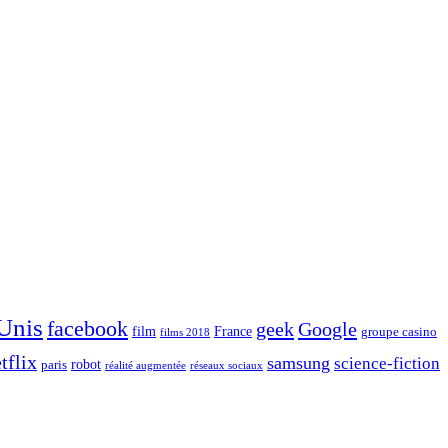
 Unis
facebook
geek
Google
film
France
groupe casino
films 2018
tflix
samsung
science-fiction
robot
paris
réalité augmentée
réseaux sociaux