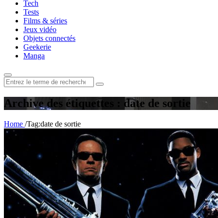
Tech
Tests
Films & séries
Jeux vidéo
Objets connectés
Geekerie
Manga
Rechercher
:
Archive des étiquettes : date de sortie
Home
/
Tag:
date de sortie