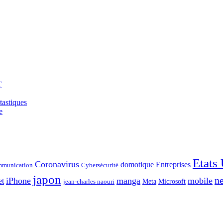
T
tastiques
e
Etats
Coronavirus
domotique
Entreprises
munication
Cybersécurité
japon
ne
iPhone
manga
mobile
et
Meta
Microsoft
jean-charles naouri