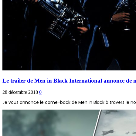
Le trailer de Men in Black International annonce de 
28 décembre 2018
0
Je vous annonce le come-back de Men in Black à travers le nouv