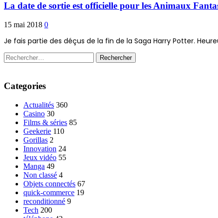
La date de sortie est officielle pour les Animaux Fant
15 mai 2018
0
Je fais partie des déçus de la fin de la Saga Harry Potter. Heu
Rechercher :
Categories
Actualités
360
Casino
30
Films & séries
85
Geekerie
110
Gorillas
2
Innovation
24
Jeux vidéo
55
Manga
49
Non classé
4
Objets connectés
67
quick-commerce
19
reconditionné
9
Tech
200