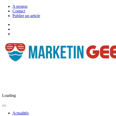
A propos
Contact
Publier un article
Facebook
Marketingeek
Twitter
Marketingeek
Pinterest
Loading
Actualités