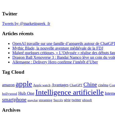
Twitter
Tweets by @marketingeek_fr
Articles récents
OpenAI travaille sur une famille d’appareils autour de ChatGP
Mythic Blade, la nouvelle aventure médiévale de la FDJ
Malgré quelques critiques, « L’Odyssée » réalise des débuts fan
Dragon Ball Xenoverse 3 : Bandai Namco lève un coin du voil
Allemagne : Delivery Hero confirme l’intérêt d’Uber
Tag Cloud
apple
Chine
amazon
Avantages
cinéma
Apple watch
ChatGPT
Com
Intelligence artificielle
Hub One
Intern
hollywood
smartphone
série
twitter
streaming
Succès
ubisoft
snapchat
Archives