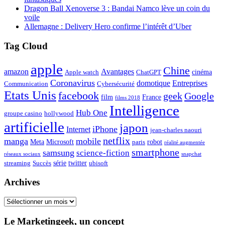
Dragon Ball Xenoverse 3 : Bandai Namco lève un coin du
voile
Allemagne : Delivery Hero confirme l’intérêt d’Uber
Tag Cloud
apple
Chine
amazon
Avantages
cinéma
Apple watch
ChatGPT
Coronavirus
domotique
Entreprises
Communication
Cybersécurité
Etats Unis
facebook
geek
Google
film
France
films 2018
Intelligence
Hub One
groupe casino
hollywood
artificielle
japon
iPhone
Internet
jean-charles naouri
netflix
manga
mobile
Meta
Microsoft
robot
paris
réalité augmentée
smartphone
samsung
science-fiction
réseaux sociaux
snapchat
série
twitter
streaming
Succès
ubisoft
Archives
Archives
Le Marketingeek, un concept