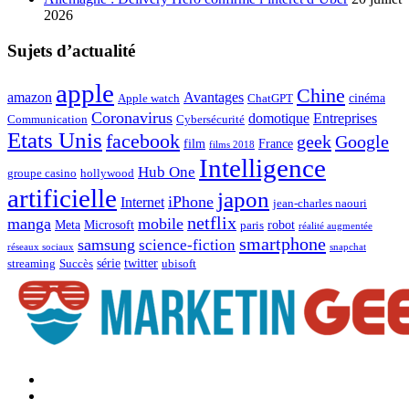
2026
Sujets d’actualité
apple
Chine
amazon
Avantages
cinéma
Apple watch
ChatGPT
Coronavirus
domotique
Entreprises
Communication
Cybersécurité
Etats Unis
facebook
geek
Google
film
France
films 2018
Intelligence
Hub One
groupe casino
hollywood
artificielle
japon
iPhone
Internet
jean-charles naouri
netflix
manga
mobile
Meta
Microsoft
robot
paris
réalité augmentée
smartphone
samsung
science-fiction
réseaux sociaux
snapchat
série
twitter
streaming
Succès
ubisoft
Facebook
Marketingeek
Twitter