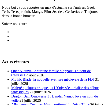
Notre but : vous apportez un max d'actualité sur l'univers Geek,
Tech, Tests produit, Manga, Films&series, Geekeries et Toujours
dans la bonne humeur !
Suivez nous sur :
Actus récentes
OpenAI travaille sur une famille d’appareils autour de
ChatGPT
4 août 2026
Mythic Blade, la nouvelle aventure médiévale de la FDJ
31
juillet 2026
Malgré quelques critiques, « L’Odyssée » réalise des débuts
fantastiques
22 juillet 2026
Dragon Ball Xenoverse 3 : Bandai Namco lève un coin du
voile
21 juillet 2026
Allemagne : Delivery Hero confirme l’intérêt d’Uber
20 juillet