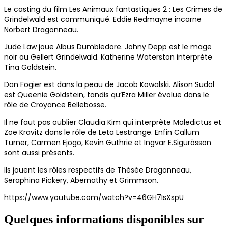
Le casting du film Les Animaux fantastiques 2 : Les Crimes de
Grindelwald est communiqué. Eddie Redmayne incarne
Norbert Dragonneau.
Jude Law joue Albus Dumbledore. Johny Depp est le mage
noir ou Gellert Grindelwald. Katherine Waterston interprète
Tina Goldstein.
Dan Fogier est dans la peau de Jacob Kowalski. Alison Sudol
est Queenie Goldstein, tandis qu’Ezra Miller évolue dans le
rôle de Croyance Bellebosse.
Il ne faut pas oublier Claudia Kim qui interprète Maledictus et
Zoe Kravitz dans le rôle de Leta Lestrange. Enfin Callum
Turner, Carmen Ejogo, Kevin Guthrie et Ingvar E.Sigurösson
sont aussi présents.
Ils jouent les rôles respectifs de Thésée Dragonneau,
Seraphina Pickery, Abernathy et Grimmson.
https://www.youtube.com/watch?v=46GH7IsXspU
Quelques informations disponibles sur