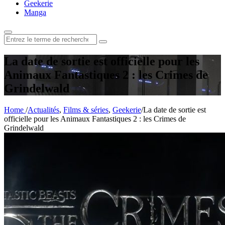
Geekerie
Manga
Rechercher
:
La date de sortie est officielle pour les
Animaux Fantastiques 2 : les Crimes de
Grindelwald
Home
/
Actualités
,
Films & séries
,
Geekerie
/
La date de sortie est
officielle pour les Animaux Fantastiques 2 : les Crimes de
Grindelwald