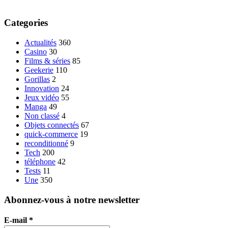
Categories
Actualités
360
Casino
30
Films & séries
85
Geekerie
110
Gorillas
2
Innovation
24
Jeux vidéo
55
Manga
49
Non classé
4
Objets connectés
67
quick-commerce
19
reconditionné
9
Tech
200
téléphone
42
Tests
11
Une
350
Abonnez-vous à notre newsletter
E-mail
*