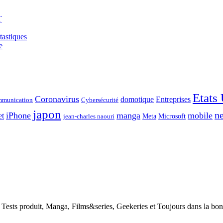
T
tastiques
e
Etats
Coronavirus
domotique
Entreprises
munication
Cybersécurité
japon
ne
iPhone
manga
mobile
et
Meta
Microsoft
jean-charles naouri
h, Tests produit, Manga, Films&series, Geekeries et Toujours dans la bo