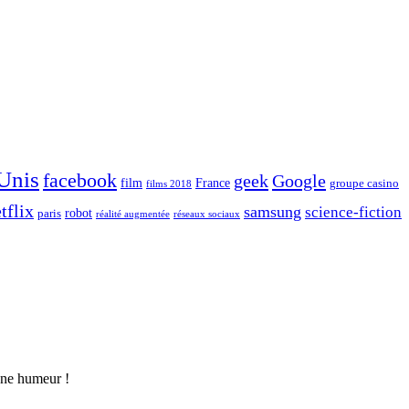
 Unis
facebook
geek
Google
film
France
groupe casino
films 2018
tflix
samsung
science-fiction
robot
paris
réalité augmentée
réseaux sociaux
nne humeur !