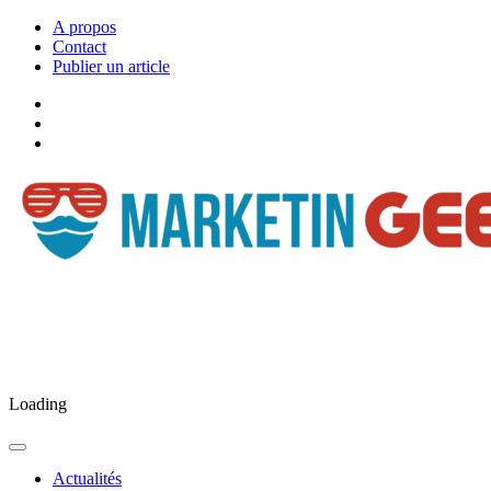
A propos
Contact
Publier un article
Facebook
Marketingeek
Twitter
Marketingeek
Pinterest
Loading
Actualités