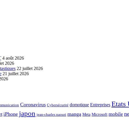
T
4 août 2026
llet 2026
tastiques
22 juillet 2026
e
21 juillet 2026
 2026
Etats
Coronavirus
domotique
Entreprises
munication
Cybersécurité
japon
ne
iPhone
manga
mobile
et
Meta
Microsoft
jean-charles naouri