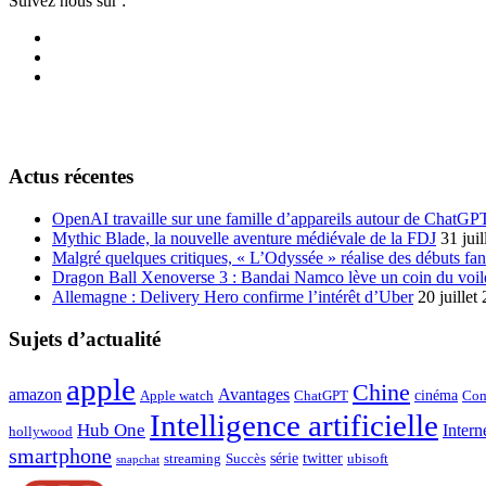
Suivez nous sur :
Actus récentes
OpenAI travaille sur une famille d’appareils autour de ChatGP
Mythic Blade, la nouvelle aventure médiévale de la FDJ
31 jui
Malgré quelques critiques, « L’Odyssée » réalise des débuts fan
Dragon Ball Xenoverse 3 : Bandai Namco lève un coin du voil
Allemagne : Delivery Hero confirme l’intérêt d’Uber
20 juillet
Sujets d’actualité
apple
Chine
amazon
Avantages
cinéma
Apple watch
ChatGPT
Com
Intelligence artificielle
Hub One
Intern
hollywood
smartphone
série
twitter
streaming
Succès
ubisoft
snapchat