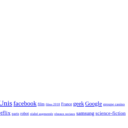
 Unis
facebook
geek
Google
film
France
groupe casino
films 2018
tflix
samsung
science-fiction
robot
paris
réalité augmentée
réseaux sociaux