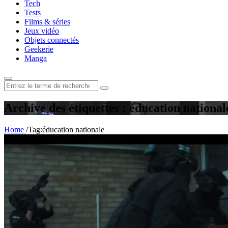
Tech
Tests
Films & séries
Jeux vidéo
Objets connectés
Geekerie
Manga
Rechercher
:
Archive des étiquettes : éducation national
Home
/
Tag:
éducation nationale