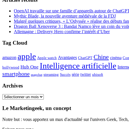
OpenAI travaille sur une famille d’appareils autour de ChatGP
Mythic Blade, la nouvelle aventure médiévale de la FDJ
Malgré quelques critiques, « L’Odyssée » réalise des débuts fan
Dragon Ball Xenoverse 3 : Bandai Namco lève un coin du voil
Allemagne : Delivery Hero confirme l’intérêt d’Uber
Tag Cloud
apple
Chine
amazon
Avantages
cinéma
Apple watch
ChatGPT
Com
Intelligence artificielle
Hub One
Intern
hollywood
smartphone
série
twitter
streaming
Succès
ubisoft
snapchat
Archives
Archives
Le Marketingeek, un concept
Notre but : vous apportez un max d'actualité sur l'univers Geek, Tec