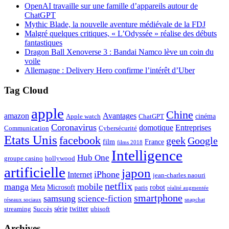
OpenAI travaille sur une famille d’appareils autour de
ChatGPT
Mythic Blade, la nouvelle aventure médiévale de la FDJ
Malgré quelques critiques, « L’Odyssée » réalise des débuts
fantastiques
Dragon Ball Xenoverse 3 : Bandai Namco lève un coin du
voile
Allemagne : Delivery Hero confirme l’intérêt d’Uber
Tag Cloud
apple
Chine
amazon
Avantages
cinéma
Apple watch
ChatGPT
Coronavirus
domotique
Entreprises
Communication
Cybersécurité
Etats Unis
facebook
geek
Google
film
France
films 2018
Intelligence
Hub One
groupe casino
hollywood
artificielle
japon
iPhone
Internet
jean-charles naouri
netflix
manga
mobile
Meta
Microsoft
robot
paris
réalité augmentée
smartphone
samsung
science-fiction
réseaux sociaux
snapchat
série
twitter
streaming
Succès
ubisoft
Archives