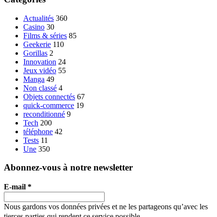
Actualités
360
Casino
30
Films & séries
85
Geekerie
110
Gorillas
2
Innovation
24
Jeux vidéo
55
Manga
49
Non classé
4
Objets connectés
67
quick-commerce
19
reconditionné
9
Tech
200
téléphone
42
Tests
11
Une
350
Abonnez-vous à notre newsletter
E-mail
*
Nous gardons vos données privées et ne les partageons qu’avec les
tierces parties qui rendent ce service possible.