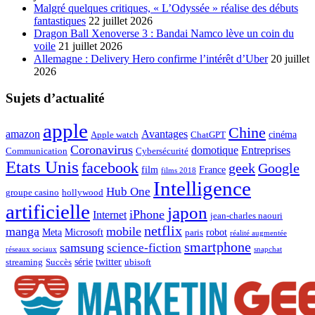
Malgré quelques critiques, « L’Odyssée » réalise des débuts
fantastiques
22 juillet 2026
Dragon Ball Xenoverse 3 : Bandai Namco lève un coin du
voile
21 juillet 2026
Allemagne : Delivery Hero confirme l’intérêt d’Uber
20 juillet
2026
Sujets d’actualité
apple
Chine
amazon
Avantages
cinéma
Apple watch
ChatGPT
Coronavirus
domotique
Entreprises
Communication
Cybersécurité
Etats Unis
facebook
geek
Google
film
France
films 2018
Intelligence
Hub One
groupe casino
hollywood
artificielle
japon
iPhone
Internet
jean-charles naouri
netflix
manga
mobile
Meta
Microsoft
robot
paris
réalité augmentée
smartphone
samsung
science-fiction
réseaux sociaux
snapchat
série
twitter
streaming
Succès
ubisoft