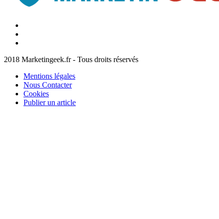
Facebook
Marketingeek
Twitter
Marketingeek
Pinterest
2018 Marketingeek.fr - Tous droits réservés
Mentions légales
Nous Contacter
Cookies
Publier un article