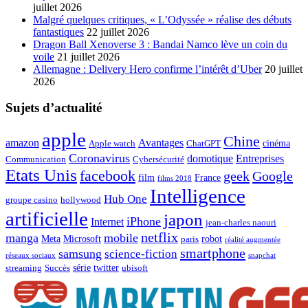
juillet 2026
Malgré quelques critiques, « L’Odyssée » réalise des débuts
fantastiques
22 juillet 2026
Dragon Ball Xenoverse 3 : Bandai Namco lève un coin du
voile
21 juillet 2026
Allemagne : Delivery Hero confirme l’intérêt d’Uber
20 juillet
2026
Sujets d’actualité
apple
Chine
amazon
Avantages
cinéma
Apple watch
ChatGPT
Coronavirus
domotique
Entreprises
Communication
Cybersécurité
Etats Unis
facebook
geek
Google
film
France
films 2018
Intelligence
Hub One
groupe casino
hollywood
artificielle
japon
iPhone
Internet
jean-charles naouri
netflix
manga
mobile
Meta
Microsoft
robot
paris
réalité augmentée
smartphone
samsung
science-fiction
réseaux sociaux
snapchat
série
twitter
streaming
Succès
ubisoft