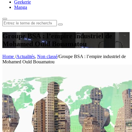
Geekerie
Manga
Rechercher
:
Groupe BSA : l’empire industriel de
Mohamed Ould Bouamatou
Home
/
Actualités
,
Non classé
/
Groupe BSA : l’empire industriel de
Mohamed Ould Bouamatou