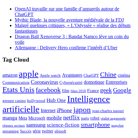
OpenAI travaille sur une famille d’appareils autour de
ChatGPT
Mythic Blade, la nouvelle aventure médiévale de la FDJ
Malgré quelques critiques, « L’Odyssée » réalise des débuts
fantastiques
Dragon Ball Xenoverse 3 : Bandai Namco lève un coin du
voile
Allemagne : Delivery Hero confirme l’intérêt d’Uber
Tag Cloud
apple
Chine
amazon
Avantages
cinéma
Apple watch
ChatGPT
Coronavirus
domotique
Entreprises
Communication
Cybersécurité
Etats Unis
facebook
geek
Google
film
France
films 2018
Intelligence
Hub One
groupe casino
hollywood
artificielle
japon
iPhone
Internet
jean-charles naouri
netflix
manga
mobile
Meta
Microsoft
robot
paris
réalité augmentée
smartphone
samsung
science-fiction
réseaux sociaux
snapchat
série
twitter
streaming
Succès
ubisoft