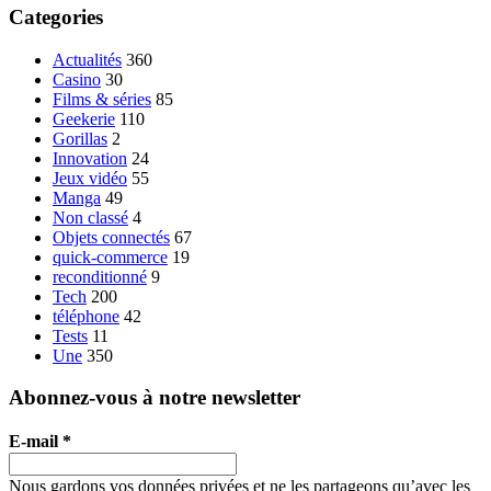
Categories
Actualités
360
Casino
30
Films & séries
85
Geekerie
110
Gorillas
2
Innovation
24
Jeux vidéo
55
Manga
49
Non classé
4
Objets connectés
67
quick-commerce
19
reconditionné
9
Tech
200
téléphone
42
Tests
11
Une
350
Abonnez-vous à notre newsletter
E-mail
*
Nous gardons vos données privées et ne les partageons qu’avec les