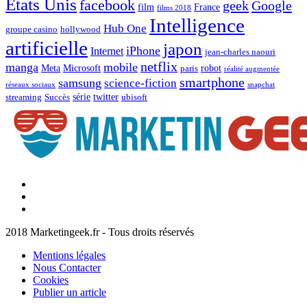
Etats Unis
facebook
geek
Google
film
France
films 2018
Intelligence
Hub One
groupe casino
hollywood
artificielle
japon
iPhone
Internet
jean-charles naouri
netflix
manga
mobile
Meta
Microsoft
robot
paris
réalité augmentée
smartphone
samsung
science-fiction
réseaux sociaux
snapchat
série
twitter
streaming
Succès
ubisoft
Facebook
Marketingeek
Twitter
Marketingeek
Pinterest
2018 Marketingeek.fr - Tous droits réservés
Mentions légales
Nous Contacter
Cookies
Publier un article