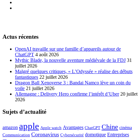
Actus récentes
OpenAI travaille sur une famille d’appareils autour de
ChatGPT
4 août 2026
Mythic Blade, la nouvelle aventure médiévale de la FDJ
31
juillet 2026
Malgré quelques critiques, « L’Odyssée » réalise des débuts
fantastiques
22 juillet 2026
Dragon Ball Xenoverse 3 : Bandai Namco lève un coin du
voile
21 juillet 2026
Allemagne : Delivery Hero confirme l’intérêt d’Uber
20 juillet
2026
Sujets d’actualité
apple
Chine
amazon
Avantages
cinéma
Apple watch
ChatGPT
Coronavirus
domotique
Entreprises
Communication
Cybersécurité