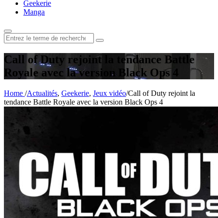
Geekerie
Manga
Rechercher
:
Call of Duty rejoint la tendance Battle
Royale avec la version Black Ops 4
Home
/
Actualités
,
Geekerie
,
Jeux vidéo
/
Call of Duty rejoint la
tendance Battle Royale avec la version Black Ops 4