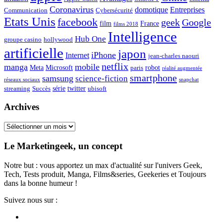
Coronavirus
domotique
Entreprises
Communication
Cybersécurité
Etats Unis
facebook
geek
Google
film
France
films 2018
Intelligence
Hub One
groupe casino
hollywood
artificielle
japon
iPhone
Internet
jean-charles naouri
netflix
manga
mobile
Meta
Microsoft
robot
paris
réalité augmentée
smartphone
samsung
science-fiction
réseaux sociaux
snapchat
série
twitter
streaming
Succès
ubisoft
Archives
Archives
Le Marketingeek, un concept
Notre but : vous apportez un max d'actualité sur l'univers Geek,
Tech, Tests produit, Manga, Films&series, Geekeries et Toujours
dans la bonne humeur !
Suivez nous sur :