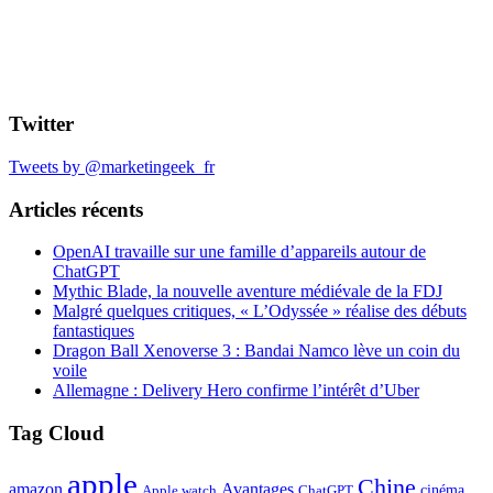
Twitter
Tweets by @marketingeek_fr
Articles récents
OpenAI travaille sur une famille d’appareils autour de
ChatGPT
Mythic Blade, la nouvelle aventure médiévale de la FDJ
Malgré quelques critiques, « L’Odyssée » réalise des débuts
fantastiques
Dragon Ball Xenoverse 3 : Bandai Namco lève un coin du
voile
Allemagne : Delivery Hero confirme l’intérêt d’Uber
Tag Cloud
apple
Chine
amazon
Avantages
cinéma
Apple watch
ChatGPT