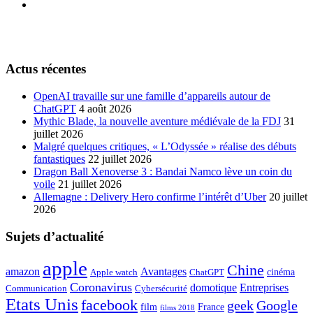
Actus récentes
OpenAI travaille sur une famille d’appareils autour de
ChatGPT
4 août 2026
Mythic Blade, la nouvelle aventure médiévale de la FDJ
31
juillet 2026
Malgré quelques critiques, « L’Odyssée » réalise des débuts
fantastiques
22 juillet 2026
Dragon Ball Xenoverse 3 : Bandai Namco lève un coin du
voile
21 juillet 2026
Allemagne : Delivery Hero confirme l’intérêt d’Uber
20 juillet
2026
Sujets d’actualité
apple
Chine
amazon
Avantages
cinéma
Apple watch
ChatGPT
Coronavirus
domotique
Entreprises
Communication
Cybersécurité
Etats Unis
facebook
geek
Google
film
France
films 2018