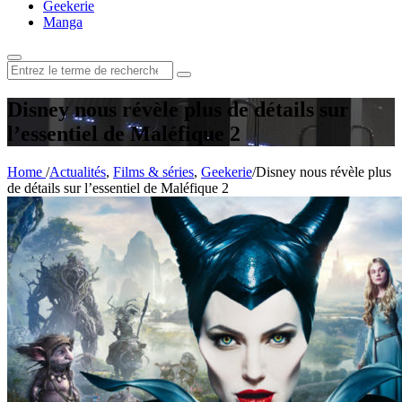
Geekerie
Manga
Rechercher
:
Disney nous révèle plus de détails sur
l’essentiel de Maléfique 2
Home
/
Actualités
,
Films & séries
,
Geekerie
/
Disney nous révèle plus
de détails sur l’essentiel de Maléfique 2