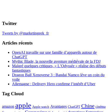
Twitter
Tweets by @marketingeek_fr
Articles récents
OpenAI travaille sur une famille d’appareils autour de
ChatGPT
Mythic Blade, la nouvelle aventure médiévale de la FDJ
Malgré quelques critiques, « L’Odyssée » réalise des débuts
fantastiques
Dragon Ball Xenoverse 3 : Bandai Namco lève un coin du
voile
Allemagne : Delivery Hero confirme l’intérêt d’Uber
Tag Cloud
apple
Chine
amazon
Avantages
cinéma
Apple watch
ChatGPT
Coronavirus