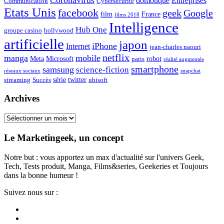
domotique
Entreprises
Communication
Cybersécurité
Etats Unis
facebook
geek
Google
film
France
films 2018
Intelligence
Hub One
groupe casino
hollywood
artificielle
japon
iPhone
Internet
jean-charles naouri
netflix
manga
mobile
Meta
Microsoft
robot
paris
réalité augmentée
smartphone
samsung
science-fiction
réseaux sociaux
snapchat
série
twitter
streaming
Succès
ubisoft
Archives
Archives
Le Marketingeek, un concept
Notre but : vous apportez un max d'actualité sur l'univers Geek,
Tech, Tests produit, Manga, Films&series, Geekeries et Toujours
dans la bonne humeur !
Suivez nous sur :