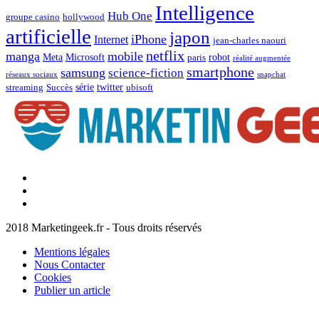
Intelligence
Hub One
groupe casino
hollywood
artificielle
japon
iPhone
Internet
jean-charles naouri
netflix
manga
mobile
Meta
Microsoft
robot
paris
réalité augmentée
smartphone
samsung
science-fiction
réseaux sociaux
snapchat
série
twitter
streaming
Succès
ubisoft
Facebook
Marketingeek
Twitter
Marketingeek
Pinterest
2018 Marketingeek.fr - Tous droits réservés
Mentions légales
Nous Contacter
Cookies
Publier un article