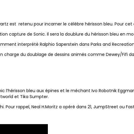
rtz est retenu pour incarner le célèbre hérisson bleu. Pour cet ac
on capture de Sonic. Il sera la doublure du hérisson bleu en mo
amment interprété Ralphio Saperstein dans Parks and Recreation
l est en charge du doublage de dessins animés comme Dewey/Fifi d
nic l’hérisson bleu aux épines et le méchant Ivo Robotnik Eggman
tworld et Tika Sumpter.
shi. Pour rappel, Neal H.Moritz a opéré dans 21, JumpStreet ou Fast