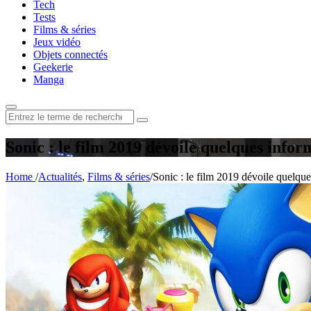
Tech
Tests
Films & séries
Jeux vidéo
Objets connectés
Geekerie
Manga
Rechercher
:
Sonic : le film 2019 dévoile quelques info
Home
/
Actualités
,
Films & séries
/
Sonic : le film 2019 dévoile quelqu