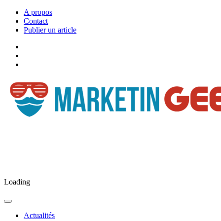
A propos
Contact
Publier un article
Facebook
Marketingeek
Twitter
Marketingeek
Pinterest
Loading
Actualités