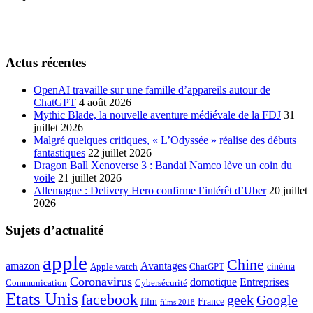
Actus récentes
OpenAI travaille sur une famille d’appareils autour de
ChatGPT
4 août 2026
Mythic Blade, la nouvelle aventure médiévale de la FDJ
31
juillet 2026
Malgré quelques critiques, « L’Odyssée » réalise des débuts
fantastiques
22 juillet 2026
Dragon Ball Xenoverse 3 : Bandai Namco lève un coin du
voile
21 juillet 2026
Allemagne : Delivery Hero confirme l’intérêt d’Uber
20 juillet
2026
Sujets d’actualité
apple
Chine
amazon
Avantages
cinéma
Apple watch
ChatGPT
Coronavirus
domotique
Entreprises
Communication
Cybersécurité
Etats Unis
facebook
geek
Google
film
France
films 2018