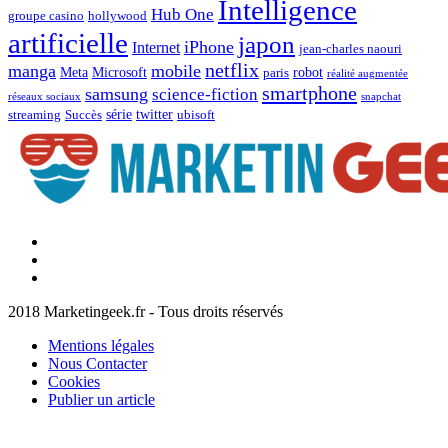
Intelligence
Hub One
groupe casino
hollywood
artificielle
japon
iPhone
Internet
jean-charles naouri
netflix
manga
mobile
Meta
Microsoft
robot
paris
réalité augmentée
smartphone
samsung
science-fiction
réseaux sociaux
snapchat
série
twitter
streaming
Succès
ubisoft
Facebook
Marketingeek
Twitter
Marketingeek
Pinterest
2018 Marketingeek.fr - Tous droits réservés
Mentions légales
Nous Contacter
Cookies
Publier un article