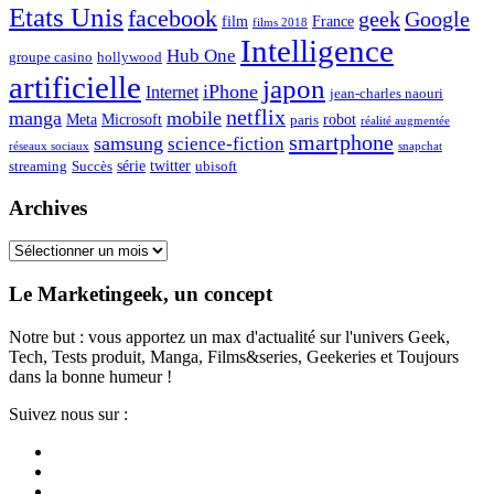
Etats Unis
facebook
geek
Google
film
France
films 2018
Intelligence
Hub One
groupe casino
hollywood
artificielle
japon
iPhone
Internet
jean-charles naouri
netflix
manga
mobile
Meta
Microsoft
robot
paris
réalité augmentée
smartphone
samsung
science-fiction
réseaux sociaux
snapchat
série
twitter
streaming
Succès
ubisoft
Archives
Archives
Le Marketingeek, un concept
Notre but : vous apportez un max d'actualité sur l'univers Geek,
Tech, Tests produit, Manga, Films&series, Geekeries et Toujours
dans la bonne humeur !
Suivez nous sur :