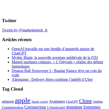
Twitter
Tweets by @marketingeek_fr
Articles récents
OpenAI travaille sur une famille d’appareils autour de
ChatGPT
Mythic Blade, la nouvelle aventure médiévale de la FDJ
Malgré quelques critiques, « L’Odyssée » réalise des débuts
fantastiques
Dragon Ball Xenoverse 3 : Bandai Namco lève un coin du
voile
Allemagne : Delivery Hero confirme l’intérêt d’Uber
Tag Cloud
apple
Chine
amazon
Avantages
cinéma
Apple watch
ChatGPT
Coronavirus
domotique
Entreprises
Communication
Cybersécurité