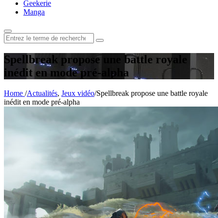
Geekerie
Manga
Rechercher
:
Spellbreak propose une battle royale
inédit en mode pré-alpha
Home
/
Actualités
,
Jeux vidéo
/
Spellbreak propose une battle royale
inédit en mode pré-alpha