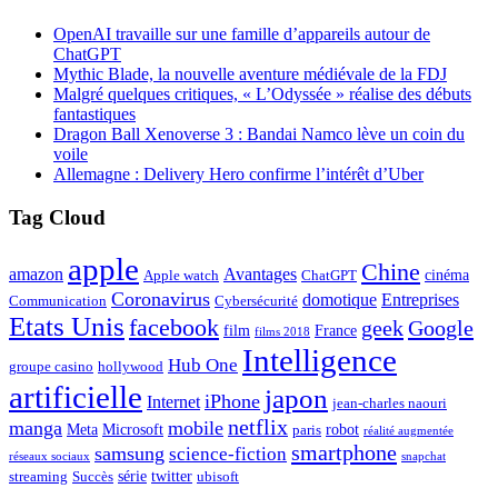
OpenAI travaille sur une famille d’appareils autour de
ChatGPT
Mythic Blade, la nouvelle aventure médiévale de la FDJ
Malgré quelques critiques, « L’Odyssée » réalise des débuts
fantastiques
Dragon Ball Xenoverse 3 : Bandai Namco lève un coin du
voile
Allemagne : Delivery Hero confirme l’intérêt d’Uber
Tag Cloud
apple
Chine
amazon
Avantages
cinéma
Apple watch
ChatGPT
Coronavirus
domotique
Entreprises
Communication
Cybersécurité
Etats Unis
facebook
geek
Google
film
France
films 2018
Intelligence
Hub One
groupe casino
hollywood
artificielle
japon
iPhone
Internet
jean-charles naouri
netflix
manga
mobile
Meta
Microsoft
robot
paris
réalité augmentée
smartphone
samsung
science-fiction
réseaux sociaux
snapchat
série
twitter
streaming
Succès
ubisoft