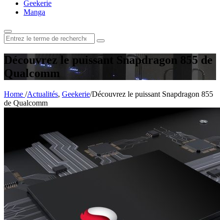
Geekerie
Manga
Rechercher
:
Découvrez le puissant Snapdragon 855 de
Qualcomm
Home
/
Actualités
,
Geekerie
/
Découvrez le puissant Snapdragon 855
de Qualcomm