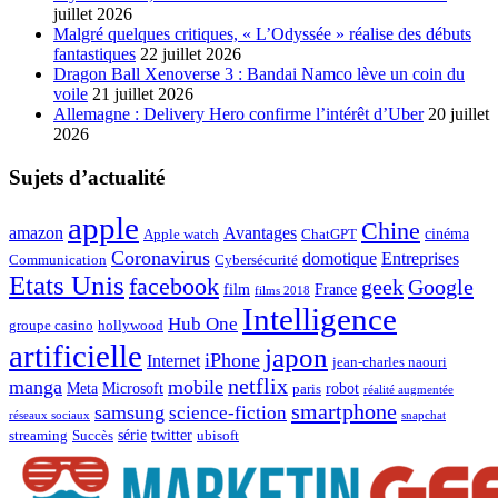
juillet 2026
Malgré quelques critiques, « L’Odyssée » réalise des débuts
fantastiques
22 juillet 2026
Dragon Ball Xenoverse 3 : Bandai Namco lève un coin du
voile
21 juillet 2026
Allemagne : Delivery Hero confirme l’intérêt d’Uber
20 juillet
2026
Sujets d’actualité
apple
Chine
amazon
Avantages
cinéma
Apple watch
ChatGPT
Coronavirus
domotique
Entreprises
Communication
Cybersécurité
Etats Unis
facebook
geek
Google
film
France
films 2018
Intelligence
Hub One
groupe casino
hollywood
artificielle
japon
iPhone
Internet
jean-charles naouri
netflix
manga
mobile
Meta
Microsoft
robot
paris
réalité augmentée
smartphone
samsung
science-fiction
réseaux sociaux
snapchat
série
twitter
streaming
Succès
ubisoft