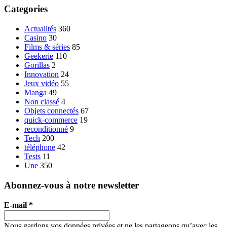
Categories
Actualités
360
Casino
30
Films & séries
85
Geekerie
110
Gorillas
2
Innovation
24
Jeux vidéo
55
Manga
49
Non classé
4
Objets connectés
67
quick-commerce
19
reconditionné
9
Tech
200
téléphone
42
Tests
11
Une
350
Abonnez-vous à notre newsletter
E-mail
*
Nous gardons vos données privées et ne les partageons qu’avec les