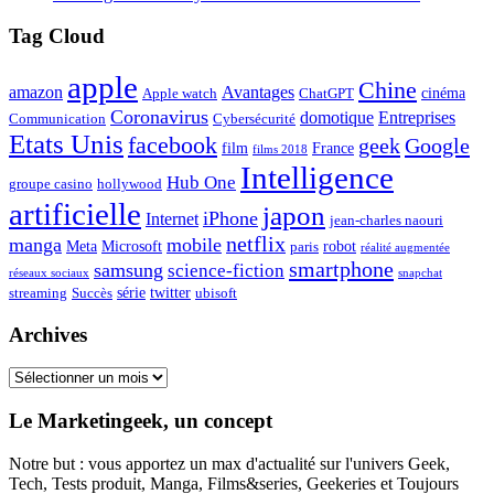
Tag Cloud
apple
Chine
amazon
Avantages
cinéma
Apple watch
ChatGPT
Coronavirus
domotique
Entreprises
Communication
Cybersécurité
Etats Unis
facebook
geek
Google
film
France
films 2018
Intelligence
Hub One
groupe casino
hollywood
artificielle
japon
iPhone
Internet
jean-charles naouri
netflix
manga
mobile
Meta
Microsoft
robot
paris
réalité augmentée
smartphone
samsung
science-fiction
réseaux sociaux
snapchat
série
twitter
streaming
Succès
ubisoft
Archives
Archives
Le Marketingeek, un concept
Notre but : vous apportez un max d'actualité sur l'univers Geek,
Tech, Tests produit, Manga, Films&series, Geekeries et Toujours