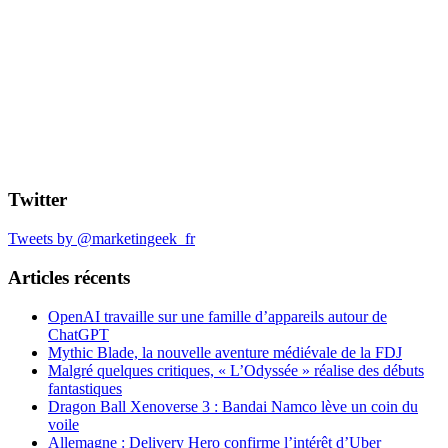
Twitter
Tweets by @marketingeek_fr
Articles récents
OpenAI travaille sur une famille d’appareils autour de
ChatGPT
Mythic Blade, la nouvelle aventure médiévale de la FDJ
Malgré quelques critiques, « L’Odyssée » réalise des débuts
fantastiques
Dragon Ball Xenoverse 3 : Bandai Namco lève un coin du
voile
Allemagne : Delivery Hero confirme l’intérêt d’Uber