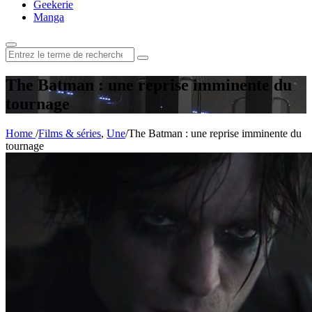
Geekerie
Manga
Rechercher
:
The Batman : une reprise imminente du
tournage
Home
/
Films & séries
,
Une
/
The Batman : une reprise imminente du
tournage