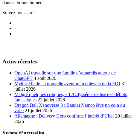
dans la bonne humeur !
Suivez nous sur :
Actus récentes
OpenAI travaille sur une famille d’appareils autour de
ChatGPT
4 août 2026
Mythic Blade, la nouvelle aventure médiévale de la FDJ
31
juillet 2026
Malgré quelques critiques, « L’Odyssée » réalise des débuts
fantastiques
22 juillet 2026
Dragon Ball Xenoverse 3 : Bandai Namco lève un coin du
voile
21 juillet 2026
Allemagne : Delivery Hero confirme l’intérêt d’Uber
20 juillet
2026
Sujets d’actualité