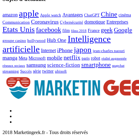
apple
Chine
amazon
Avantages
cinéma
Apple watch
ChatGPT
Coronavirus
domotique
Entreprises
Communication
Cybersécurité
Etats Unis
facebook
geek
Google
film
France
films 2018
Intelligence
Hub One
groupe casino
hollywood
artificielle
japon
iPhone
Internet
jean-charles naouri
netflix
manga
mobile
Meta
Microsoft
robot
paris
réalité augmentée
smartphone
samsung
science-fiction
réseaux sociaux
snapchat
série
twitter
streaming
Succès
ubisoft
Facebook
Marketingeek
Twitter
Marketingeek
Pinterest
2018 Marketingeek.fr - Tous droits réservés